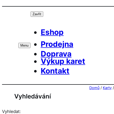
Přeskočit
Prá
na
Zavřít
obsah
Eshop
Prodejna
Menu
Doprava
Výkup karet
Kontakt
Domů
/
Karty
Vyhledávání
Vyhledat: