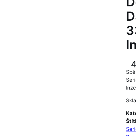
D
D
3
I
Sbě
Seri
Inze
Skl
Kat
Štít
Seri