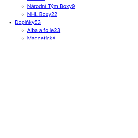
Národní Tým Boxy
9
NHL Boxy
22
Doplňky
53
Alba a folie
23
Magnetické
holdery
11
Toploadery a
slídy
16
Entertainment
6
HC Dynamo Fans
39
HC Pardubice
991
Karty
11 988
AHL Karty
13
Popis
1995/1996
12
Další i
2022/2023
1
Brankáři
13
Popi
CZ/SK Hráči
1