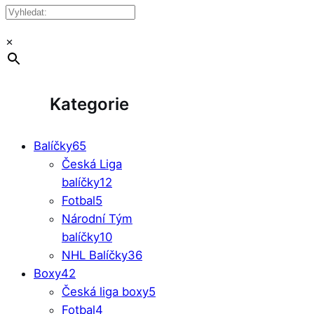
×
Kategorie
Balíčky
65
Česká Liga
balíčky
12
Fotbal
5
Národní Tým
balíčky
10
NHL Balíčky
36
Boxy
42
Česká liga boxy
5
Fotbal
4