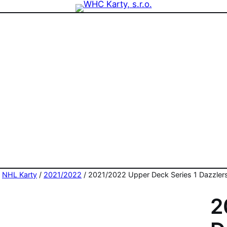
zdninová otevírací doba prodejny! PO a ST 10-17, SO 11-15
/
NHL Karty
/
2021/2022
/ 2021/2022 Upper Deck Series 1 Dazzlers
2