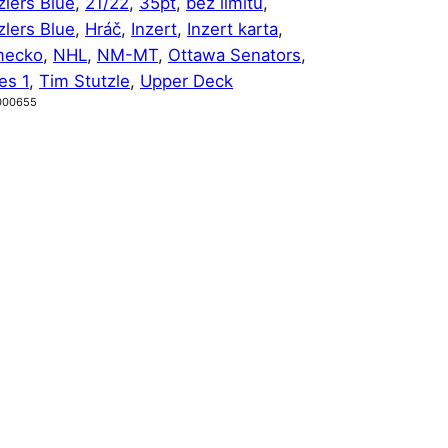
zlers Blue
, 
21/22
, 
35pt
, 
bez limitu
, 
zlers Blue
, 
Hráč
, 
Inzert
, 
Inzert karta
, 
ecko
, 
NHL
, 
NM-MT
, 
Ottawa Senators
, 
es 1
, 
Tim Stutzle
, 
Upper Deck
000655