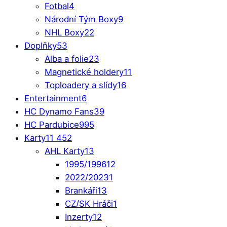
Fotbal
4
Národní Tým Boxy
9
NHL Boxy
22
Doplňky
53
Alba a folie
23
Magnetické holdery
11
Toploadery a slídy
16
Entertainment
6
HC Dynamo Fans
39
HC Pardubice
995
Karty
11 452
AHL Karty
13
1995/1996
12
2022/2023
1
Brankáři
13
CZ/SK Hráči
1
Inzerty
12