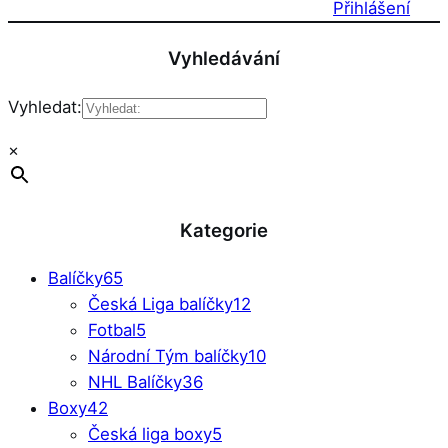
Přihlášení
Vyhledávání
Vyhledat:
×
Kategorie
Balíčky
65
Česká Liga balíčky
12
Fotbal
5
Národní Tým balíčky
10
NHL Balíčky
36
Boxy
42
Česká liga boxy
5