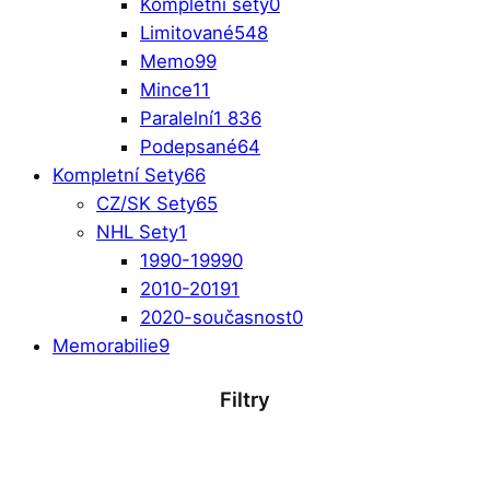
Kompletní sety
0
Limitované
548
Memo
99
Mince
11
Paralelní
1 836
Podepsané
64
Kompletní Sety
66
CZ/SK Sety
65
NHL Sety
1
1990-1999
0
2010-2019
1
2020-současnost
0
Memorabilie
9
Filtry