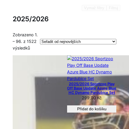
Vymaž filtry
Filtruj
2025/2026
Zobrazeno 1.
– 96. z 1522
S
výsledků
e
ř
a
z
e
2025/2026 Sportzoo Play
n
Off Base Update Azure Blue
HC Dynamo Pardubice Set
o
299,00
Kč
o
d
Přidat do košíku
n
e
j