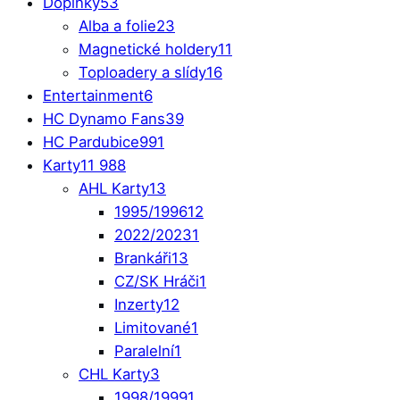
Doplňky
53
Alba a folie
23
Magnetické holdery
11
Toploadery a slídy
16
Entertainment
6
HC Dynamo Fans
39
HC Pardubice
991
Karty
11 988
AHL Karty
13
1995/1996
12
2022/2023
1
Brankáři
13
CZ/SK Hráči
1
Inzerty
12
Limitované
1
Paralelní
1
CHL Karty
3
1998/1999
1