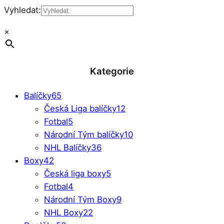
Vyhledat:
×
Kategorie
Balíčky
65
Česká Liga balíčky
12
Fotbal
5
Národní Tým balíčky
10
NHL Balíčky
36
Boxy
42
Česká liga boxy
5
Fotbal
4
Národní Tým Boxy
9
NHL Boxy
22