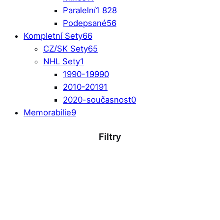
Paralelní
1 828
Podepsané
56
Kompletní Sety
66
CZ/SK Sety
65
NHL Sety
1
1990-1999
0
2010-2019
1
2020-současnost
0
Memorabilie
9
Filtry