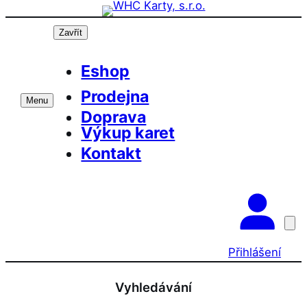
Přeskočit
na
Zavřít
obsah
Eshop
Prodejna
Menu
Doprava
Výkup karet
Kontakt
Přihlášení
Vyhledávání