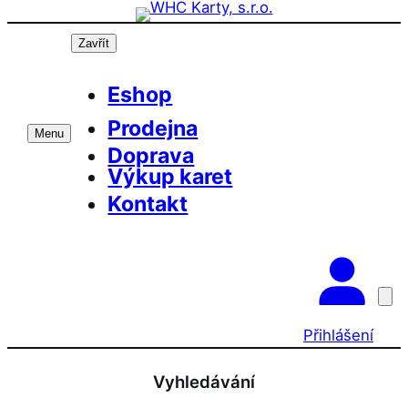
Přeskočit
na
Zavřít
obsah
Eshop
Prodejna
Menu
Doprava
Výkup karet
Kontakt
Přihlášení
Vyhledávání