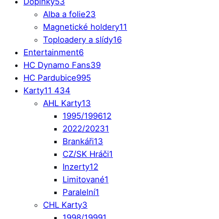
Doplňky
53
Alba a folie
23
Magnetické holdery
11
Toploadery a slídy
16
Entertainment
6
HC Dynamo Fans
39
HC Pardubice
995
Karty
11 434
AHL Karty
13
1995/1996
12
2022/2023
1
Brankáři
13
CZ/SK Hráči
1
Inzerty
12
Limitované
1
Paralelní
1
CHL Karty
3
1998/1999
1