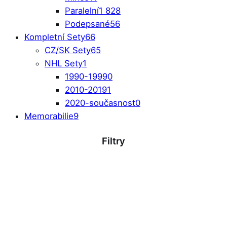
Paralelní
1 828
Podepsané
56
Kompletní Sety
66
CZ/SK Sety
65
NHL Sety
1
1990-1999
0
2010-2019
1
2020-současnost
0
Memorabilie
9
Filtry