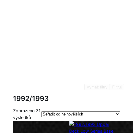
Vymaž filtry
Filtruj
1992/1993
Zobrazeno 31
S
výsledků
e
ř