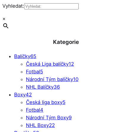
Vyhledat:
×
Kategorie
Balíčky
65
Česká Liga balíčky
12
Fotbal
5
Národní Tým balíčky
10
NHL Balíčky
36
Boxy
42
Česká liga boxy
5
Fotbal
4
Národní Tým Boxy
9
NHL Boxy
22