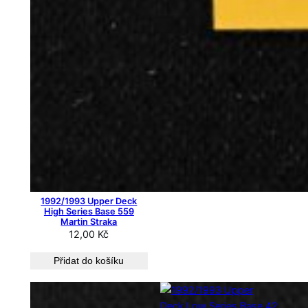
1992/1993 Upper Deck
High Series Base 559
Martin Straka
12,00
Kč
Přidat do košíku