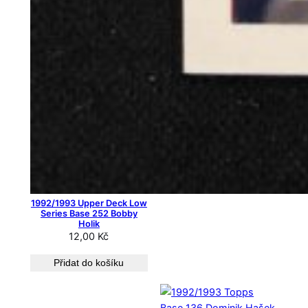
1992/1993 Upper Deck Low
Series Base 252 Bobby
Holik
12,00
Kč
Přidat do košíku