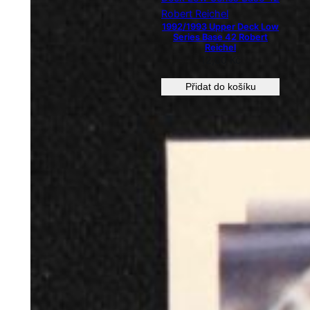
1992/1993 Upper Deck Low
Series Base 42 Robert
Reichel
12,00
Kč
Přidat do košíku