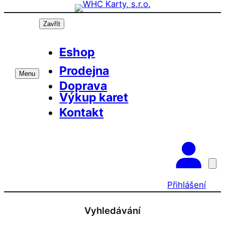
Přeskočit
na
Zavřít
obsah
Eshop
Prodejna
Menu
Doprava
Výkup karet
Kontakt
Přihlášení
Vyhledávání