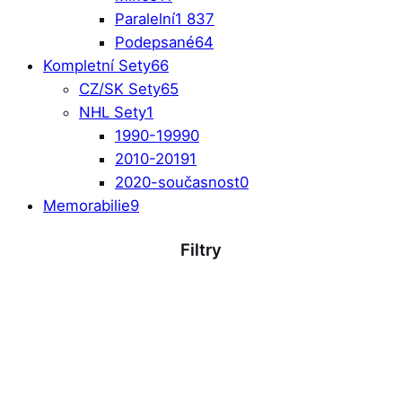
Paralelní
1 837
Podepsané
64
Kompletní Sety
66
CZ/SK Sety
65
NHL Sety
1
1990-1999
0
2010-2019
1
2020-současnost
0
Memorabilie
9
Filtry