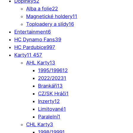
Doplňky
52
Alba a folie
22
Magnetické holdery
11
Toploadery a slídy
16
Entertainment
6
HC Dynamo Fans
39
HC Pardubice
997
Karty
11 457
AHL Karty
13
1995/1996
12
2022/2023
1
Brankáři
13
CZ/SK Hráči
1
Inzerty
12
Limitované
1
Paralelní
1
CHL Karty
3
1998/1999
1