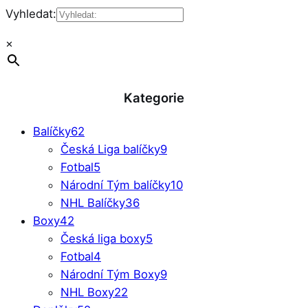
Vyhledat:
×
Kategorie
Balíčky
62
Česká Liga balíčky
9
Fotbal
5
Národní Tým balíčky
10
NHL Balíčky
36
Boxy
42
Česká liga boxy
5
Fotbal
4
Národní Tým Boxy
9
NHL Boxy
22