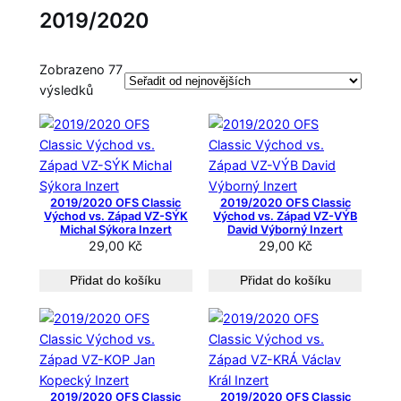
2019/2020
Zobrazeno 77
S
výsledků
e
ř
a
z
e
2019/2020 OFS Classic
2019/2020 OFS Classic
n
Východ vs. Západ VZ-SÝK
Východ vs. Západ VZ-VÝB
Michal Sýkora Inzert
David Výborný Inzert
o
29,00
Kč
29,00
Kč
o
d
Přidat do košíku
Přidat do košíku
n
e
j
n
o
2019/2020 OFS Classic
2019/2020 OFS Classic
v