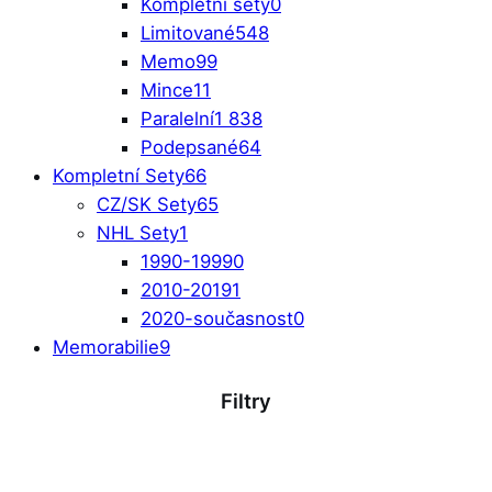
Kompletní sety
0
Limitované
548
Memo
99
Mince
11
Paralelní
1 838
Podepsané
64
Kompletní Sety
66
CZ/SK Sety
65
NHL Sety
1
1990-1999
0
2010-2019
1
2020-současnost
0
Memorabilie
9
Filtry