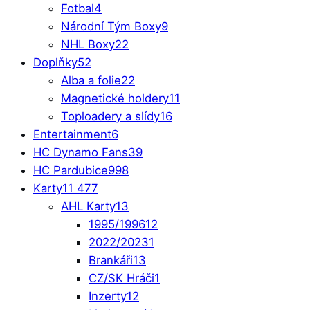
Fotbal
4
Národní Tým Boxy
9
NHL Boxy
22
Doplňky
52
Alba a folie
22
Magnetické holdery
11
Toploadery a slídy
16
Entertainment
6
HC Dynamo Fans
39
HC Pardubice
998
Karty
11 477
AHL Karty
13
1995/1996
12
2022/2023
1
Brankáři
13
CZ/SK Hráči
1
Inzerty
12