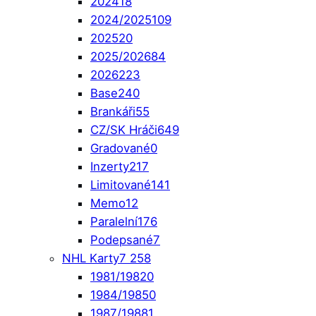
2024
18
2024/2025
109
2025
20
2025/2026
84
2026
223
Base
240
Brankáři
55
CZ/SK Hráči
649
Gradované
0
Inzerty
217
Limitované
141
Memo
12
Paralelní
176
Podepsané
7
NHL Karty
7 258
1981/1982
0
1984/1985
0
1987/1988
1