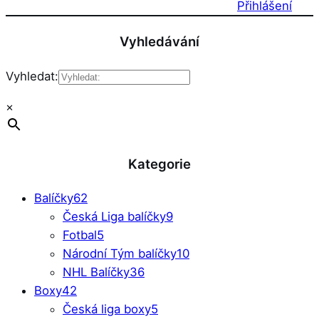
Přihlášení
Vyhledávání
Vyhledat:
×
Kategorie
Balíčky
62
Česká Liga balíčky
9
Fotbal
5
Národní Tým balíčky
10
NHL Balíčky
36
Boxy
42
Česká liga boxy
5