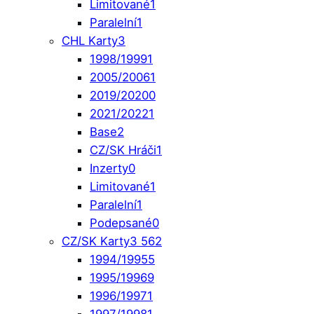
Limitované
1
Paralelní
1
CHL Karty
3
1998/1999
1
2005/2006
1
2019/2020
0
2021/2022
1
Base
2
CZ/SK Hráči
1
Inzerty
0
Limitované
1
Paralelní
1
Podepsané
0
CZ/SK Karty
3 562
1994/1995
5
1995/1996
9
1996/1997
1