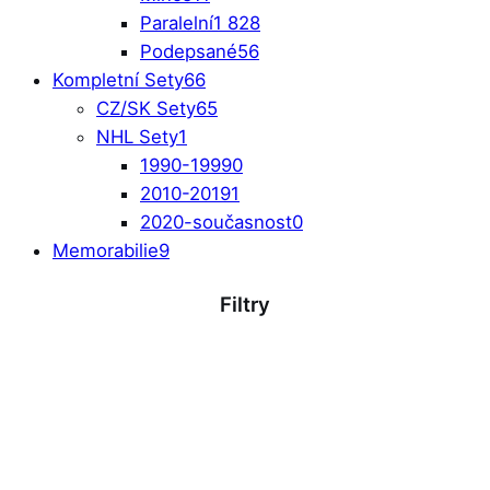
Paralelní
1 828
Podepsané
56
Kompletní Sety
66
CZ/SK Sety
65
NHL Sety
1
1990-1999
0
2010-2019
1
2020-současnost
0
Memorabilie
9
Filtry