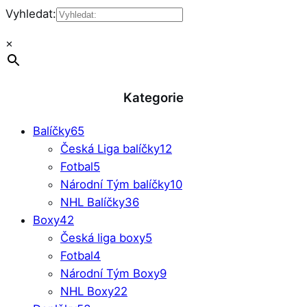
Vyhledat:
×
Kategorie
Balíčky
65
Česká Liga balíčky
12
Fotbal
5
Národní Tým balíčky
10
NHL Balíčky
36
Boxy
42
Česká liga boxy
5
Fotbal
4
Národní Tým Boxy
9
NHL Boxy
22