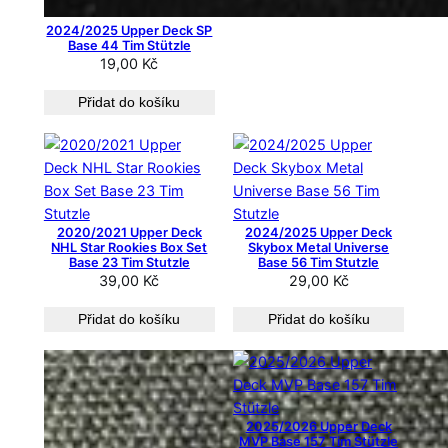
2024/2025 Upper Deck SP
Base 44 Tim Stützle
19,00
Kč
Přidat do košíku
2020/2021 Upper Deck
2024/2025 Upper Deck
NHL Star Rookies Box Set
Skybox Metal Universe
Base 23 Tim Stutzle
Base 56 Tim Stutzle
39,00
Kč
29,00
Kč
Přidat do košíku
Přidat do košíku
2025/2026 Upper Deck
MVP Base 157 Tim Stützle