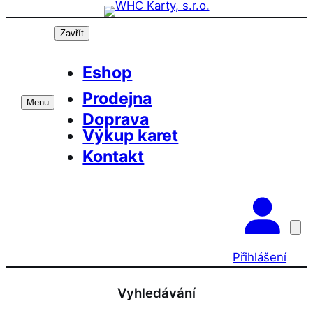
Přeskočit
na
Zavřít
obsah
Eshop
Prodejna
Menu
Doprava
Výkup karet
Kontakt
Přihlášení
Vyhledávání