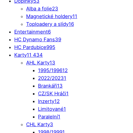
Doplňky
53
Alba a folie
23
Magnetické holdery
11
Toploadery a slídy
16
Entertainment
6
HC Dynamo Fans
39
HC Pardubice
995
Karty
11 434
AHL Karty
13
1995/1996
12
2022/2023
1
Brankáři
13
CZ/SK Hráči
1
Inzerty
12
Limitované
1
Paralelní
1
CHL Karty
3
1998/1999
1