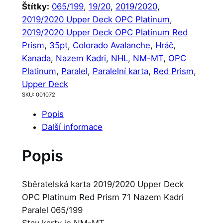
Štítky:
065/199
, 
19/20
, 
2019/2020
, 
2019/2020 Upper Deck OPC Platinum
, 
2019/2020 Upper Deck OPC Platinum Red
Prism
, 
35pt
, 
Colorado Avalanche
, 
Hráč
, 
Kanada
, 
Nazem Kadri
, 
NHL
, 
NM-MT
, 
OPC
Platinum
, 
Paralel
, 
Paralelní karta
, 
Red Prism
, 
Upper Deck
SKU:
001072
Popis
Další informace
Popis
Sběratelská karta 2019/2020 Upper Deck
OPC Platinum Red Prism 71 Nazem Kadri
Paralel 065/199
Stav karty je NM-MT