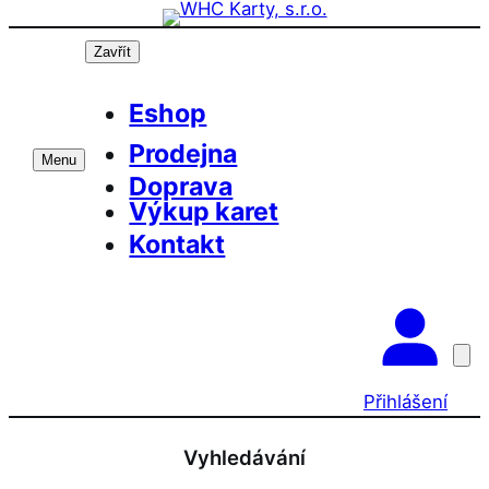
Přeskočit
na
Zavřít
obsah
Eshop
Prodejna
Menu
Doprava
Výkup karet
Kontakt
Přihlášení
Vyhledávání