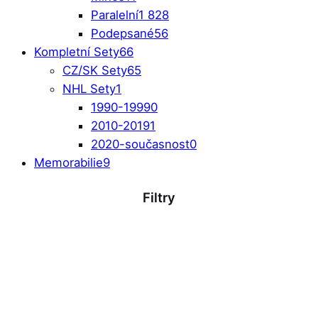
Paralelní
1 828
Podepsané
56
Kompletní Sety
66
CZ/SK Sety
65
NHL Sety
1
1990-1999
0
2010-2019
1
2020-současnost
0
Memorabilie
9
Filtry