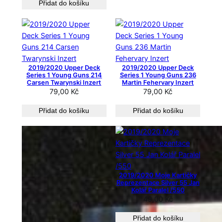
Přidat do košíku
2019/2020 Upper Deck
2019/2020 Upper Deck
Series 1 Young Guns 214
Series 1 Young Guns 236
Carsen Twarynski Inzert
Martin Fehervary Inzert
79,00
Kč
79,00
Kč
Přidat do košíku
Přidat do košíku
2019/2020 Moje Kartičky
Reprezentace Silver 55 Jan
Kolář Paralel /550
49,00
Kč
Přidat do košíku