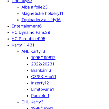
Doplňky
53
Alba a folie
23
Magnetické holdery
11
Toploadery a slídy
16
Entertainment
6
HC Dynamo Fans
39
HC Pardubice
995
Karty
11 431
AHL Karty
13
1995/1996
12
2022/2023
1
Brankáři
13
CZ/SK Hráči
1
Inzerty
12
Limitované
1
Paralelní
1
CHL Karty
3
1998/1999
1