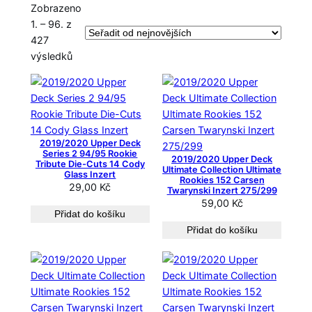
Zobrazeno
1. – 96. z
427
S
výsledků
e
ř
a
z
e
2019/2020 Upper Deck
n
Series 2 94/95 Rookie
2019/2020 Upper Deck
Tribute Die-Cuts 14 Cody
o
Ultimate Collection Ultimate
Glass Inzert
Rookies 152 Carsen
o
29,00
Kč
Twarynski Inzert 275/299
d
59,00
Kč
Přidat do košíku
n
Přidat do košíku
e
j
n
o
v
ě