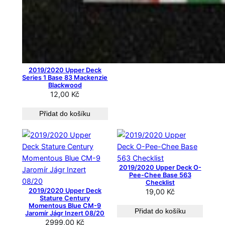
2019/2020 Upper Deck
Series 1 Base 83 Mackenzie
Blackwood
12,00
Kč
Přidat do košíku
2019/2020 Upper Deck O-
Pee-Chee Base 563
Checklist
2019/2020 Upper Deck
19,00
Kč
Stature Century
Momentous Blue CM-9
Přidat do košíku
Jaromír Jágr Inzert 08/20
2999,00
Kč