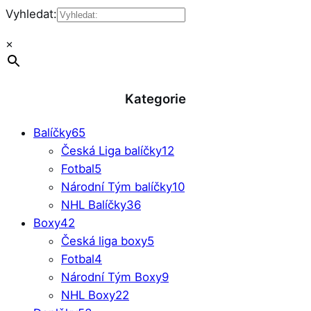
Vyhledat:
×
Kategorie
Balíčky
65
Česká Liga balíčky
12
Fotbal
5
Národní Tým balíčky
10
NHL Balíčky
36
Boxy
42
Česká liga boxy
5
Fotbal
4
Národní Tým Boxy
9
NHL Boxy
22