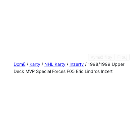
Vymaž filtry
Filtruj
Domů
/
Karty
/
NHL Karty
/
Inzerty
/ 1998/1999 Upper
Deck MVP Special Forces F05 Eric Lindros Inzert