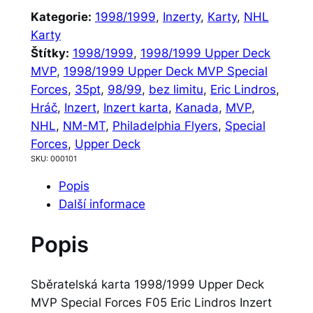
Kategorie:
1998/1999
, 
Inzerty
, 
Karty
, 
NHL
Karty
Štítky:
1998/1999
, 
1998/1999 Upper Deck
MVP
, 
1998/1999 Upper Deck MVP Special
Forces
, 
35pt
, 
98/99
, 
bez limitu
, 
Eric Lindros
, 
Hráč
, 
Inzert
, 
Inzert karta
, 
Kanada
, 
MVP
, 
NHL
, 
NM-MT
, 
Philadelphia Flyers
, 
Special
Forces
, 
Upper Deck
SKU:
000101
Popis
Další informace
Popis
Sběratelská karta 1998/1999 Upper Deck
MVP Special Forces F05 Eric Lindros Inzert