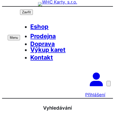
Přeskočit
na
Zavřít
obsah
Eshop
Prodejna
Menu
Doprava
Výkup karet
Kontakt
Přihlášení
Vyhledávání