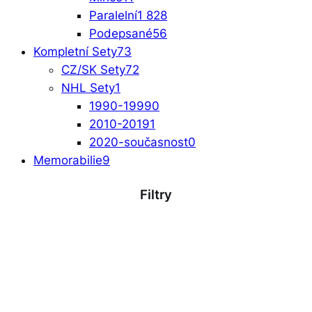
Paralelní
1 828
Podepsané
56
Kompletní Sety
73
CZ/SK Sety
72
NHL Sety
1
1990-1999
0
2010-2019
1
2020-současnost
0
Memorabilie
9
Filtry