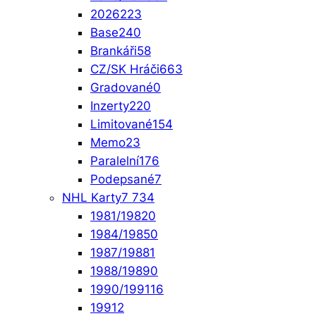
2026
223
Base
240
Brankáři
58
CZ/SK Hráči
663
Gradované
0
Inzerty
220
Limitované
154
Memo
23
Paralelní
176
Podepsané
7
NHL Karty
7 734
1981/1982
0
1984/1985
0
1987/1988
1
1988/1989
0
1990/1991
16
1991
2