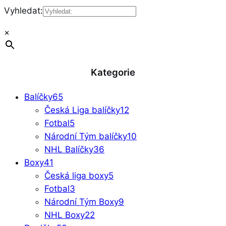
Vyhledat:
×
Kategorie
Balíčky
65
Česká Liga balíčky
12
Fotbal
5
Národní Tým balíčky
10
NHL Balíčky
36
Boxy
41
Česká liga boxy
5
Fotbal
3
Národní Tým Boxy
9
NHL Boxy
22