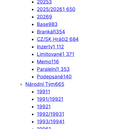
2025
3
2025/2026
1 650
2026
9
Base
983
Brankáři
354
CZ/SK Hráči
2 684
Inzerty
1 112
Limitované
1 371
Memo
116
Paralelní
1 353
Podepsané
140
Národní Tým
665
1991
1
1991/1992
1
1992
1
1992/1993
1
1993/1994
1