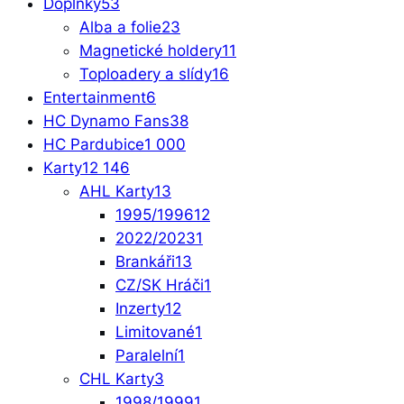
Doplňky
53
Alba a folie
23
Magnetické holdery
11
Toploadery a slídy
16
Entertainment
6
HC Dynamo Fans
38
HC Pardubice
1 000
Karty
12 146
AHL Karty
13
1995/1996
12
2022/2023
1
Brankáři
13
CZ/SK Hráči
1
Inzerty
12
Limitované
1
Paralelní
1
CHL Karty
3
1998/1999
1