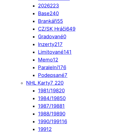
2026
223
Base
240
Brankáři
55
CZ/SK Hráči
649
Gradované
0
Inzerty
217
Limitované
141
Memo
12
Paralelní
176
Podepsané
7
NHL Karty
7 220
1981/1982
0
1984/1985
0
1987/1988
1
1988/1989
0
1990/1991
16
1991
2