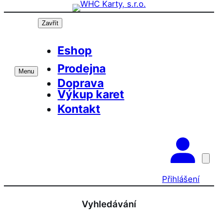
Přeskočit
na
Zavřít
obsah
Eshop
Prodejna
Menu
Doprava
Výkup karet
Kontakt
Přihlášení
Vyhledávání