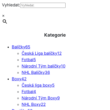
Vyhledat:
×
Kategorie
Balíčky
65
Česká Liga balíčky
12
Fotbal
5
Národní Tým balíčky
10
NHL Balíčky
36
Boxy
42
Česká liga boxy
5
Fotbal
4
Národní Tým Boxy
9
NHL Boxy
22