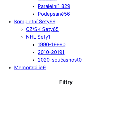
Paralelní
1 829
Podepsané
56
Kompletní Sety
66
CZ/SK Sety
65
NHL Sety
1
1990-1999
0
2010-2019
1
2020-současnost
0
Memorabilie
9
Filtry