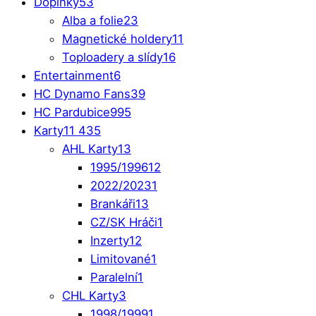
Doplňky
53
Alba a folie
23
Magnetické holdery
11
Toploadery a slídy
16
Entertainment
6
HC Dynamo Fans
39
HC Pardubice
995
Karty
11 435
AHL Karty
13
1995/1996
12
2022/2023
1
Brankáři
13
CZ/SK Hráči
1
Inzerty
12
Limitované
1
Paralelní
1
CHL Karty
3
1998/1999
1