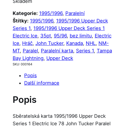
Skladem
Kategorie:
1995/1996
, 
Paralelní
Štítky:
1995/1996
, 
1995/1996 Upper Deck
Series 1
, 
1995/1996 Upper Deck Series 1
Electric Ice
, 
35pt
, 
95/96
, 
bez limitu
, 
Electric
Ice
, 
Hráč
, 
John Tucker
, 
Kanada
, 
NHL
, 
NM-
MT
, 
Paralel
, 
Paralelní karta
, 
Series 1
, 
Tampa
Bay Lightning
, 
Upper Deck
SKU:
000164
Popis
Další informace
Popis
Sběratelská karta 1995/1996 Upper Deck
Series 1 Electric Ice 78 John Tucker Paralel