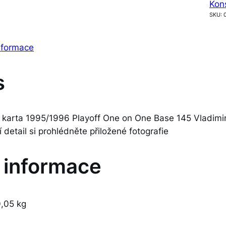
Kon
SKU:
informace
s
 karta 1995/1996 Playoff One on One Base 145 Vladimir
ší detail si prohlédněte přiložené fotografie
í informace
,05 kg