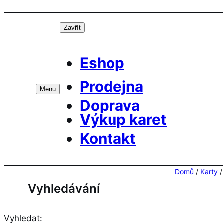
Přeskočit
Prá
na
Zavřít
obsah
Eshop
Prodejna
Menu
Doprava
Výkup karet
Kontakt
Domů
/
Karty
Vyhledávání
Vyhledat: