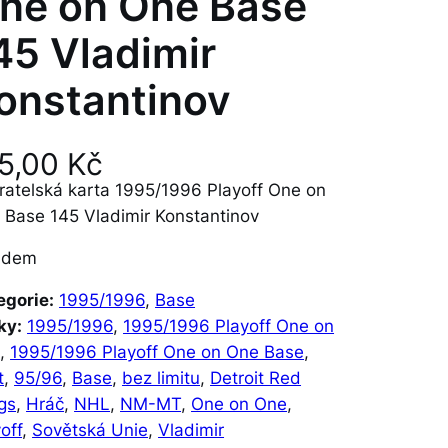
ne on One Base
45 Vladimir
onstantinov
5,00
Kč
ratelská karta 1995/1996 Playoff One on
 Base 145 Vladimir Konstantinov
adem
egorie:
1995/1996
, 
Base
ky:
1995/1996
, 
1995/1996 Playoff One on
e
, 
1995/1996 Playoff One on One Base
, 
t
, 
95/96
, 
Base
, 
bez limitu
, 
Detroit Red
gs
, 
Hráč
, 
NHL
, 
NM-MT
, 
One on One
, 
off
, 
Sovětská Unie
, 
Vladimir