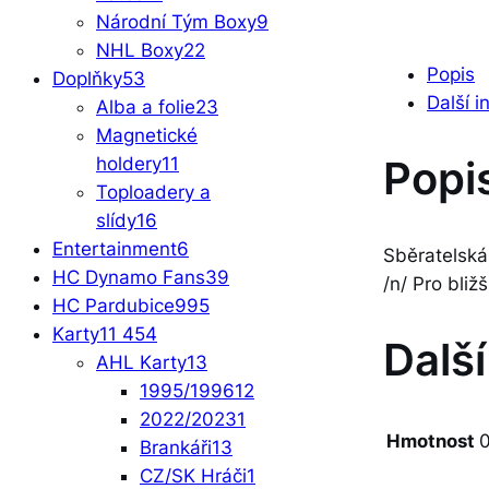
Národní Tým Boxy
9
NHL Boxy
22
Popis
Doplňky
53
Další 
Alba a folie
23
Magnetické
Popi
holdery
11
Toploadery a
slídy
16
Entertainment
6
Sběratelská
HC Dynamo Fans
39
/n/ Pro bliž
HC Pardubice
995
Karty
11 454
Dalš
AHL Karty
13
1995/1996
12
2022/2023
1
Hmotnost
0
Brankáři
13
CZ/SK Hráči
1