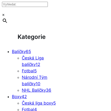
×
Kategorie
Balíčky
65
Česká Liga
balíčky
12
Fotbal
5
Národní Tým
balíčky
10
NHL Balíčky
36
Boxy
42
Česká liga boxy
5
Fotbal
4