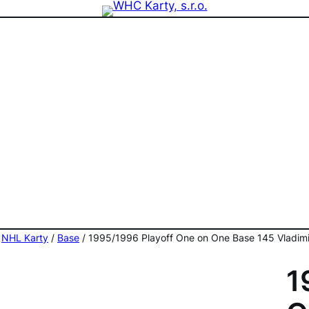
zdninová otevírací doba prodejny! PO a ST 10-17, SO 11-15
/
NHL Karty
/
Base
/ 1995/1996 Playoff One on One Base 145 Vladimi
1