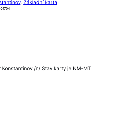
stantinov
, 
Základní karta
001704
 Konstantinov /n/ Stav karty je NM-MT