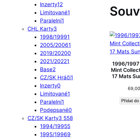
Inzerty
12
Souv
Limitované
1
Paralelní
1
CHL Karty
3
1998/1999
1
2005/2006
1
2019/2020
0
2021/2022
1
1996/1997
Base
2
Mint Collec
17 Mats Su
CZ/SK Hráči
1
Inzerty
0
69,0
Limitované
1
Přidat do
Paralelní
1
Podepsané
0
CZ/SK Karty
3 558
1994/1995
5
1995/1996
9