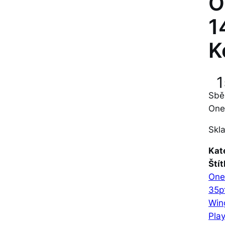
O
1
K
1
Sbě
One
Skl
Kat
Štít
On
35p
Win
Play