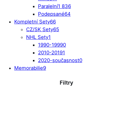
Paralelní
1 836
Podepsané
64
Kompletní Sety
66
CZ/SK Sety
65
NHL Sety
1
1990-1999
0
2010-2019
1
2020-současnost
0
Memorabilie
9
Filtry