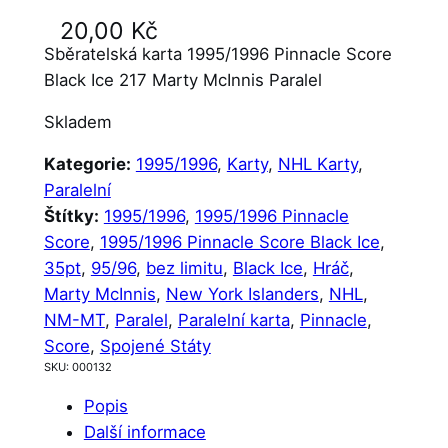
20,00
Kč
Sběratelská karta 1995/1996 Pinnacle Score
Black Ice 217 Marty McInnis Paralel
Skladem
Kategorie:
1995/1996
, 
Karty
, 
NHL Karty
, 
Paralelní
Štítky:
1995/1996
, 
1995/1996 Pinnacle
Score
, 
1995/1996 Pinnacle Score Black Ice
, 
35pt
, 
95/96
, 
bez limitu
, 
Black Ice
, 
Hráč
, 
Marty McInnis
, 
New York Islanders
, 
NHL
, 
NM-MT
, 
Paralel
, 
Paralelní karta
, 
Pinnacle
, 
Score
, 
Spojené Státy
SKU:
000132
Popis
Další informace