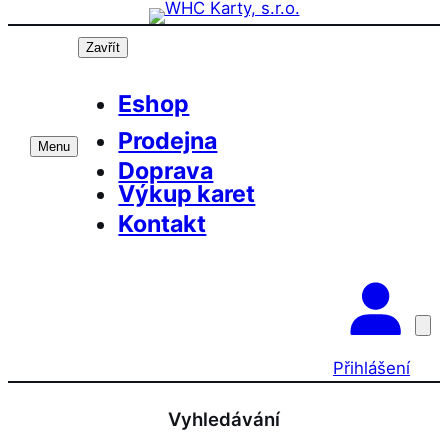
Přeskočit
na
Zavřít
obsah
Eshop
Prodejna
Menu
Doprava
Výkup karet
Kontakt
Přihlášení
Vyhledávání