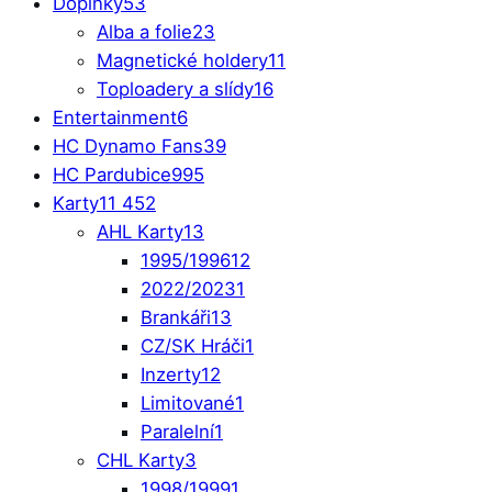
Doplňky
53
Alba a folie
23
Magnetické holdery
11
Toploadery a slídy
16
Entertainment
6
HC Dynamo Fans
39
HC Pardubice
995
Karty
11 452
AHL Karty
13
1995/1996
12
2022/2023
1
Brankáři
13
CZ/SK Hráči
1
Inzerty
12
Limitované
1
Paralelní
1
CHL Karty
3
1998/1999
1