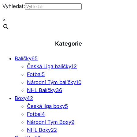
Vyhledat:
×
Kategorie
Balíčky
65
Česká Liga balíčky
12
Fotbal
5
Národní Tým balíčky
10
NHL Balíčky
36
Boxy
42
Česká liga boxy
5
Fotbal
4
Národní Tým Boxy
9
NHL Boxy
22