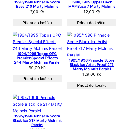
1997/1998 Pinnacle Score
1998/1999 Upper Deck
e
Base 210 Marty McInnis
MVP Base 7 Marty McInnis
7,00
Kč
12,00
Kč
n
o
Přidat do košíku
Přidat do košíku
o
d
n
e
j
1994/1995 Topps OPC
Premier Special Effects
n
1995/1996 Pinnacle Score
244 Marty McInnis Paralel
Black Ice Artist Proof 217
o
39,00
Kč
Marty McInnis Paralel
v
129,00
Kč
ě
Přidat do košíku
j
Přidat do košíku
š
í
c
h
1995/1996 Pinnacle Score
Black Ice 217 Marty McInnis
Paralel