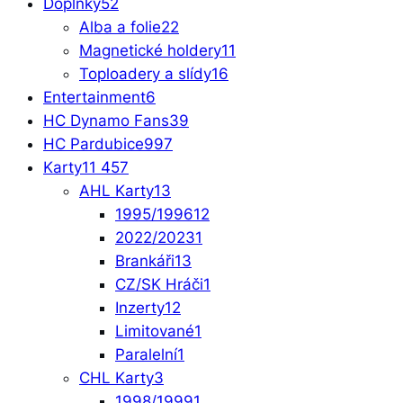
Doplňky
52
Alba a folie
22
Magnetické holdery
11
Toploadery a slídy
16
Entertainment
6
HC Dynamo Fans
39
HC Pardubice
997
Karty
11 457
AHL Karty
13
1995/1996
12
2022/2023
1
Brankáři
13
CZ/SK Hráči
1
Inzerty
12
Limitované
1
Paralelní
1
CHL Karty
3
1998/1999
1