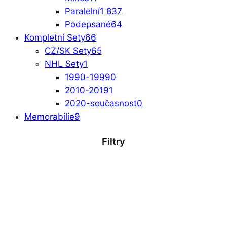
Paralelní
1 837
Podepsané
64
Kompletní Sety
66
CZ/SK Sety
65
NHL Sety
1
1990-1999
0
2010-2019
1
2020-současnost
0
Memorabilie
9
Filtry