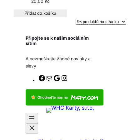
20,00
Kč
Přidat do košíku
Připojte se k našim sociálním
sítím
A nezmeškejte žádné novinky a
slevy
F
E
G
I
a
-
o
n
c
m
o
s
e
a
g
t
b
i
l
a
o
l
e
g
o
r
k
a