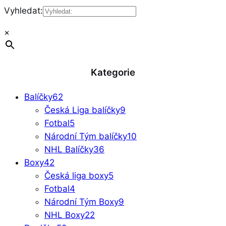
Vyhledat:
×
Kategorie
Balíčky
62
Česká Liga balíčky
9
Fotbal
5
Národní Tým balíčky
10
NHL Balíčky
36
Boxy
42
Česká liga boxy
5
Fotbal
4
Národní Tým Boxy
9
NHL Boxy
22