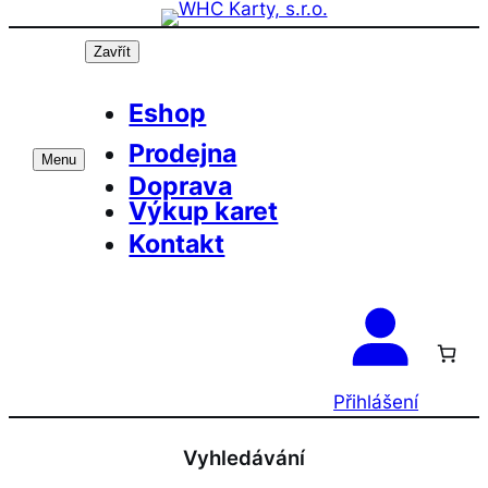
Přeskočit
Prázdninová otevírací doba prodejny! PO a
OK
ST 10-17, SO 11-15
na
Zavřít
obsah
Eshop
Prodejna
Menu
Doprava
Výkup karet
Kontakt
Přihlášení
Vyhledávání