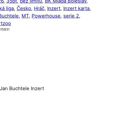
26
, 
35pt
, 
bez limitu
, 
BK Mladá Boleslav
, 
á liga
, 
Česko
, 
Hráč
, 
Inzert
, 
Inzert karta
, 
Buchtele
, 
MT
, 
Powerhouse
, 
serie 2
, 
rtzoo
015831
an Buchtele Inzert