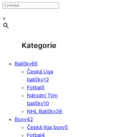
×
Kategorie
Balíčky
65
Česká Liga
balíčky
12
Fotbal
5
Národní Tým
balíčky
10
NHL Balíčky
36
Boxy
42
Česká liga boxy
5
Fotbal
4