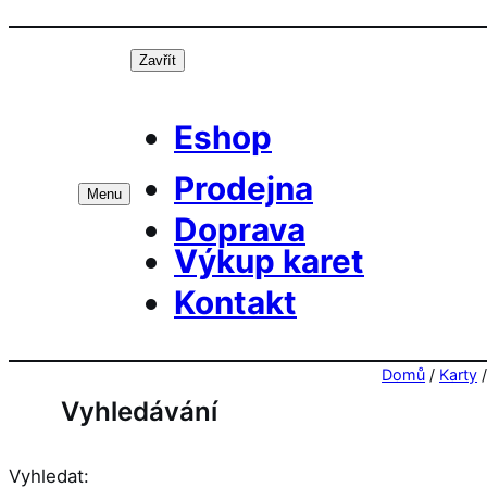
Přeskočit
Prá
na
Zavřít
obsah
Eshop
Prodejna
Menu
Doprava
Výkup karet
Kontakt
Domů
/
Karty
Vyhledávání
Vyhledat: