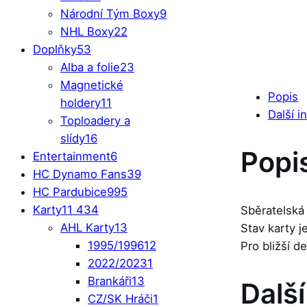
Národní Tým Boxy
9
NHL Boxy
22
Doplňky
53
Alba a folie
23
Magnetické
Popis
holdery
11
Další i
Toploadery a
slídy
16
Popi
Entertainment
6
HC Dynamo Fans
39
HC Pardubice
995
Karty
11 434
Sběratelská
AHL Karty
13
Stav karty 
1995/1996
12
Pro bližší d
2022/2023
1
Brankáři
13
Dalš
CZ/SK Hráči
1