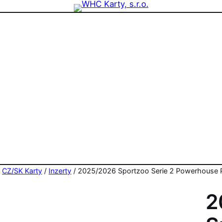
zdninová otevírací doba prodejny! PO a ST 10-17, SO 11-15
/
CZ/SK Karty
/
Inzerty
/ 2025/2026 Sportzoo Serie 2 Powerhouse P
2