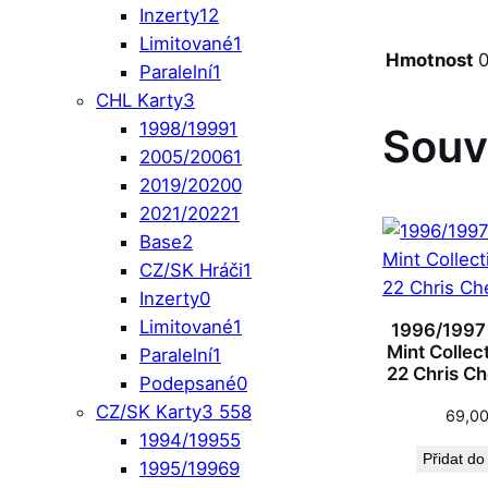
Inzerty
12
Limitované
1
Hmotnost
0
Paralelní
1
CHL Karty
3
1998/1999
1
Souv
2005/2006
1
2019/2020
0
2021/2022
1
Base
2
CZ/SK Hráči
1
Inzerty
0
Limitované
1
1996/1997
Mint Collec
Paralelní
1
22 Chris Ch
Podepsané
0
CZ/SK Karty
3 558
69,0
1994/1995
5
Přidat do
1995/1996
9