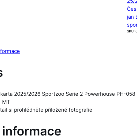
25/
Česk
jan 
spo
SKU:
nformace
s
 karta 2025/2026 Sportzoo Serie 2 Powerhouse PH-058 J
je MT
etail si prohlédněte přiložené fotografie
í informace