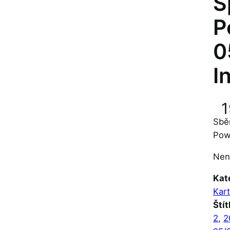
S
P
0
I
1
Sbě
Pow
Nen
Kat
Kar
Štít
2
, 
2