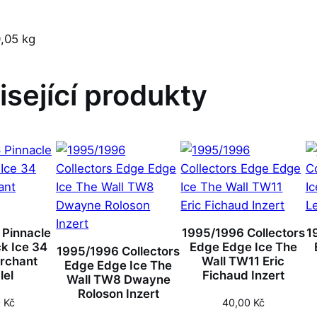
,05 kg
isející produkty
 Pinnacle
1995/1996 Collectors
1
k Ice 34
Edge Edge Ice The
1995/1996 Collectors
rchant
Wall TW11 Eric
Edge Edge Ice The
lel
Fichaud Inzert
Wall TW8 Dwayne
Roloson Inzert
0
Kč
40,00
Kč