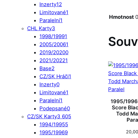
Inzerty
12
Limitované
1
Hmotnost
0
Paralelní
1
CHL Karty
3
1998/1999
1
Souv
2005/2006
1
2019/2020
0
2021/2022
1
Base
2
CZ/SK Hráči
1
Inzerty
0
Limitované
1
Paralelní
1
1995/1996
Score Blac
Podepsané
0
Todd Ma
CZ/SK Karty
3 605
Para
1994/1995
5
20,0
1995/1996
9