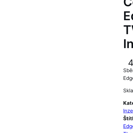
C
E
T
I
Sbě
Edg
Skl
Kat
Inze
Štít
Edg