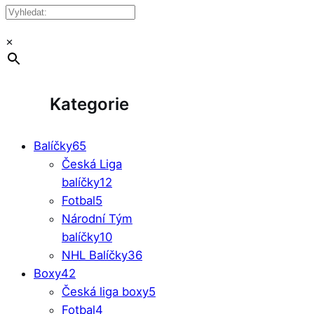
×
Kategorie
Balíčky
65
Česká Liga
balíčky
12
Fotbal
5
Národní Tým
balíčky
10
NHL Balíčky
36
Boxy
42
Česká liga boxy
5
Fotbal
4