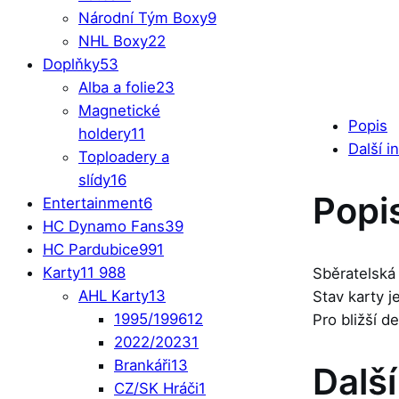
Národní Tým Boxy
9
NHL Boxy
22
Doplňky
53
Alba a folie
23
Magnetické
Popis
holdery
11
Další i
Toploadery a
slídy
16
Popi
Entertainment
6
HC Dynamo Fans
39
HC Pardubice
991
Karty
11 988
Sběratelská
AHL Karty
13
Stav karty 
1995/1996
12
Pro bližší d
2022/2023
1
Brankáři
13
Dalš
CZ/SK Hráči
1