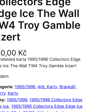
ollectors Edge
dge Ice The Wall
W4 Troy Gamble
nzert
40,00
Kč
ratelská karta 1995/1996 Collectors Edge
e Ice The Wall TW4 Troy Gamble Inzert
adem
egorie:
1995/1996
, 
AHL Karty
, 
Brankáři
, 
rty
, 
Karty
ky:
1995/1996
, 
1995/1996 Collectors Edge
e Ice
, 
1995/1996 Collectors Edge Edge Ice