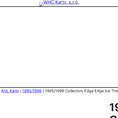
zdninová otevírací doba prodejny! PO a ST 10-17, SO 11-15
/
AHL Karty
/
1995/1996
/ 1995/1996 Collectors Edge Edge Ice The
1