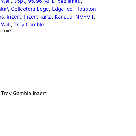
 Wall
, 
35pt
, 
95/96
, 
AHL
, 
bez limitu
, 
nkář
, 
Collectors Edge
, 
Edge Ice
, 
Houston
os
, 
Inzert
, 
Inzert karta
, 
Kanada
, 
NM-MT
, 
 Wall
, 
Troy Gamble
000007
 Troy Gamble Inzert