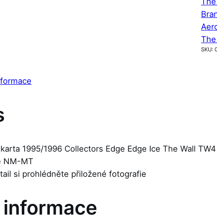
The
Bra
Aer
The
SKU:
nformace
s
 karta 1995/1996 Collectors Edge Edge Ice The Wall TW4
je NM-MT
etail si prohlédněte přiložené fotografie
í informace