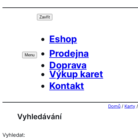
Přeskočit
Prá
na
Zavřít
obsah
Eshop
Prodejna
Menu
Doprava
Výkup karet
Kontakt
Domů
/
Karty
Vyhledávání
Vyhledat: