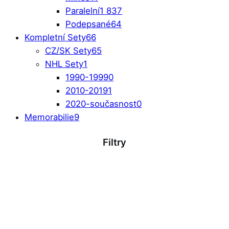
Paralelní
1 837
Podepsané
64
Kompletní Sety
66
CZ/SK Sety
65
NHL Sety
1
1990-1999
0
2010-2019
1
2020-současnost
0
Memorabilie
9
Filtry