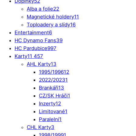
Doplňky
52
Alba a folie
22
Magnetické holdery
11
Toploadery a slídy
16
Entertainment
6
HC Dynamo Fans
39
HC Pardubice
997
Karty
11 457
AHL Karty
13
1995/1996
12
2022/2023
1
Brankáři
13
CZ/SK Hráči
1
Inzerty
12
Limitované
1
Paralelní
1
CHL Karty
3
1998/1999
1