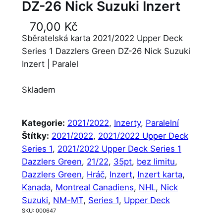
DZ-26 Nick Suzuki Inzert
70,00
Kč
Sběratelská karta 2021/2022 Upper Deck
Series 1 Dazzlers Green DZ-26 Nick Suzuki
Inzert | Paralel
Skladem
Kategorie:
2021/2022
, 
Inzerty
, 
Paralelní
Štítky:
2021/2022
, 
2021/2022 Upper Deck
Series 1
, 
2021/2022 Upper Deck Series 1
Dazzlers Green
, 
21/22
, 
35pt
, 
bez limitu
, 
Dazzlers Green
, 
Hráč
, 
Inzert
, 
Inzert karta
, 
Kanada
, 
Montreal Canadiens
, 
NHL
, 
Nick
Suzuki
, 
NM-MT
, 
Series 1
, 
Upper Deck
SKU:
000647