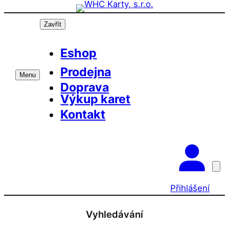
Přeskočit
na
Zavřít
obsah
Eshop
Prodejna
Menu
Doprava
Výkup karet
Kontakt
Přihlášení
Vyhledávání