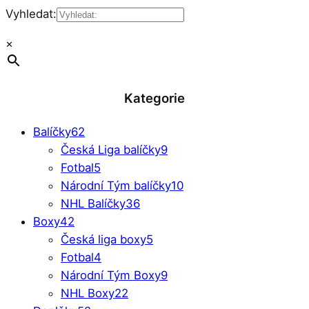
Vyhledat:
×
Kategorie
Balíčky
62
Česká Liga balíčky
9
Fotbal
5
Národní Tým balíčky
10
NHL Balíčky
36
Boxy
42
Česká liga boxy
5
Fotbal
4
Národní Tým Boxy
9
NHL Boxy
22