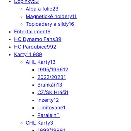
Doplňky
53
Alba a folie
23
Magnetické holdery
11
Toploadery a slídy
16
Entertainment
6
HC Dynamo Fans
39
HC Pardubice
992
Karty
11 989
AHL Karty
13
1995/1996
12
2022/2023
1
Brankáři
13
CZ/SK Hráči
1
Inzerty
12
Limitované
1
Paralelní
1
CHL Karty
3
1998/1999
1