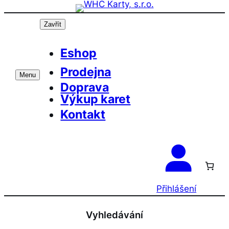
Přeskočit
na
Zavřít
obsah
Eshop
Prodejna
Menu
Doprava
Výkup karet
Kontakt
Přihlášení
Vyhledávání