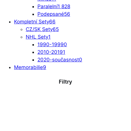
Paralelní
1 828
Podepsané
56
Kompletní Sety
66
CZ/SK Sety
65
NHL Sety
1
1990-1999
0
2010-2019
1
2020-současnost
0
Memorabilie
9
Filtry