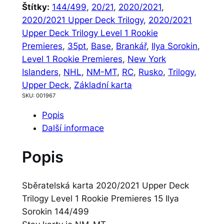
Štítky:
144/499
, 
20/21
, 
2020/2021
, 
2020/2021 Upper Deck Trilogy
, 
2020/2021
Upper Deck Trilogy Level 1 Rookie
Premieres
, 
35pt
, 
Base
, 
Brankář
, 
Ilya Sorokin
, 
Level 1 Rookie Premieres
, 
New York
Islanders
, 
NHL
, 
NM-MT
, 
RC
, 
Rusko
, 
Trilogy
, 
Upper Deck
, 
Základní karta
SKU:
001967
Popis
Další informace
Popis
Sběratelská karta 2020/2021 Upper Deck
Trilogy Level 1 Rookie Premieres 15 Ilya
Sorokin 144/499