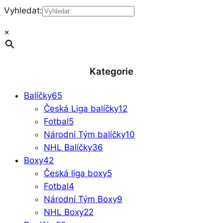
Vyhledat:
×
Kategorie
Balíčky
65
Česká Liga balíčky
12
Fotbal
5
Národní Tým balíčky
10
NHL Balíčky
36
Boxy
42
Česká liga boxy
5
Fotbal
4
Národní Tým Boxy
9
NHL Boxy
22