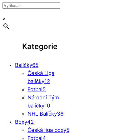
×
Kategorie
Balíčky
65
Česká Liga
balíčky
12
Fotbal
5
Národní Tým
balíčky
10
NHL Balíčky
36
Boxy
42
Česká liga boxy
5
Fotbal
4