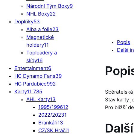
Národní Tým Boxy
9
NHL Boxy
22
Doplňky
53
Alba a folie
23
Magnetické
Popis
holdery
11
Další i
Toploadery a
slídy
16
Popi
Entertainment
6
HC Dynamo Fans
39
HC Pardubice
992
Karty
11 785
Sběratelská
AHL Karty
13
Stav karty 
1995/1996
12
Pro bližší d
2022/2023
1
Brankáři
13
Dalš
CZ/SK Hráči
1