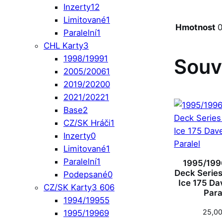
Inzerty
12
Limitované
1
Hmotnost
0
Paralelní
1
CHL Karty
3
1998/1999
1
Souv
2005/2006
1
2019/2020
0
2021/2022
1
Base
2
CZ/SK Hráči
1
Inzerty
0
Limitované
1
Paralelní
1
1995/199
Deck Series 
Podepsané
0
Ice 175 Da
CZ/SK Karty
3 606
Para
1994/1995
5
25,0
1995/1996
9