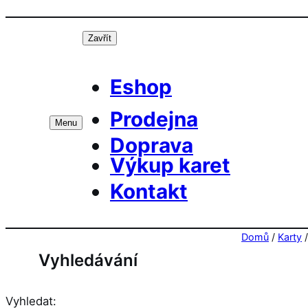
Přeskočit
Prá
na
Zavřít
obsah
Eshop
Prodejna
Menu
Doprava
Výkup karet
Kontakt
Domů
/
Karty
Vyhledávání
Vyhledat: