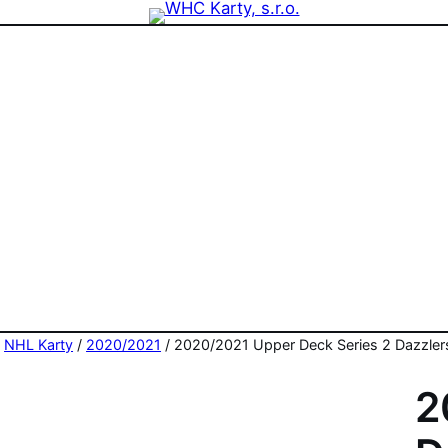
zdninová otevírací doba prodejny! PO a ST 10-17, SO 11-15
/
NHL Karty
/
2020/2021
/ 2020/2021 Upper Deck Series 2 Dazzler
2