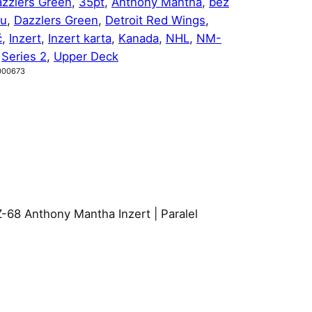
azzlers Green
, 
35pt
, 
Anthony Mantha
, 
bez
tu
, 
Dazzlers Green
, 
Detroit Red Wings
, 
č
, 
Inzert
, 
Inzert karta
, 
Kanada
, 
NHL
, 
NM-
 
Series 2
, 
Upper Deck
000673
-68 Anthony Mantha Inzert | Paralel