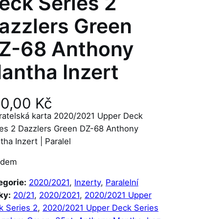
eck Series 2
azzlers Green
Z-68 Anthony
antha Inzert
60,00
Kč
ratelská karta 2020/2021 Upper Deck
ies 2 Dazzlers Green DZ-68 Anthony
ha Inzert | Paralel
adem
egorie:
2020/2021
, 
Inzerty
, 
Paralelní
ky:
20/21
, 
2020/2021
, 
2020/2021 Upper
k Series 2
, 
2020/2021 Upper Deck Series