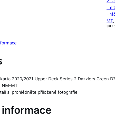
2 D
limi
Hrá
MT
,
SKU:
nformace
s
 karta 2020/2021 Upper Deck Series 2 Dazzlers Green DZ
je NM-MT
etail si prohlédněte přiložené fotografie
í informace