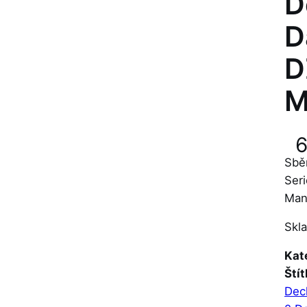
D
D
D
M
Sbě
Ser
Mant
Skl
Kat
Štít
Dec