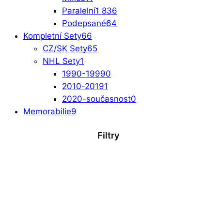
Paralelní
1 836
Podepsané
64
Kompletní Sety
66
CZ/SK Sety
65
NHL Sety
1
1990-1999
0
2010-2019
1
2020-současnost
0
Memorabilie
9
Filtry