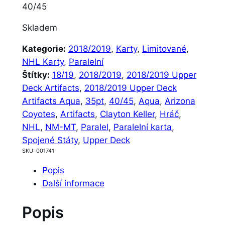
40/45
Skladem
Kategorie:
2018/2019
, 
Karty
, 
Limitované
, 
NHL Karty
, 
Paralelní
Štítky:
18/19
, 
2018/2019
, 
2018/2019 Upper
Deck Artifacts
, 
2018/2019 Upper Deck
Artifacts Aqua
, 
35pt
, 
40/45
, 
Aqua
, 
Arizona
Coyotes
, 
Artifacts
, 
Clayton Keller
, 
Hráč
, 
NHL
, 
NM-MT
, 
Paralel
, 
Paralelní karta
, 
Spojené Státy
, 
Upper Deck
SKU:
001741
Popis
Další informace
Popis