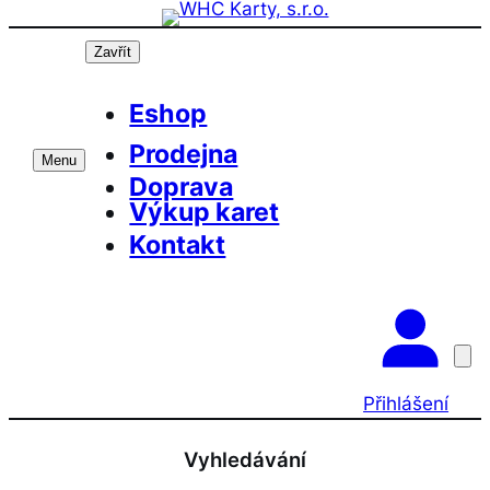
Přeskočit
na
Zavřít
obsah
Eshop
Prodejna
Menu
Doprava
Výkup karet
Kontakt
Přihlášení
Vyhledávání