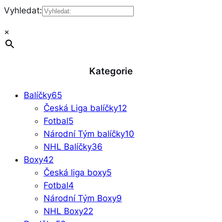
Vyhledat:
×
Kategorie
Balíčky
65
Česká Liga balíčky
12
Fotbal
5
Národní Tým balíčky
10
NHL Balíčky
36
Boxy
42
Česká liga boxy
5
Fotbal
4
Národní Tým Boxy
9
NHL Boxy
22