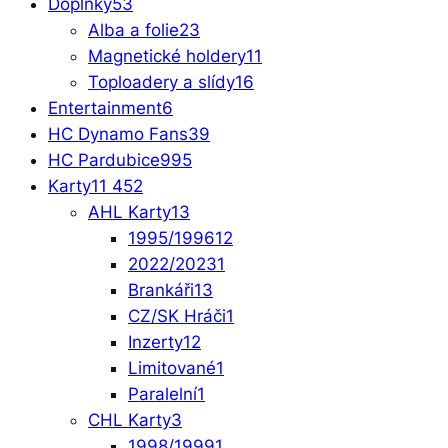
Doplňky
53
Alba a folie
23
Magnetické holdery
11
Toploadery a slídy
16
Entertainment
6
HC Dynamo Fans
39
HC Pardubice
995
Karty
11 452
AHL Karty
13
1995/1996
12
2022/2023
1
Brankáři
13
CZ/SK Hráči
1
Inzerty
12
Limitované
1
Paralelní
1
CHL Karty
3
1998/1999
1