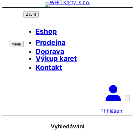
Přeskočit
na
Zavřít
obsah
Eshop
Prodejna
Menu
Doprava
Výkup karet
Kontakt
Přihlášení
Vyhledávání