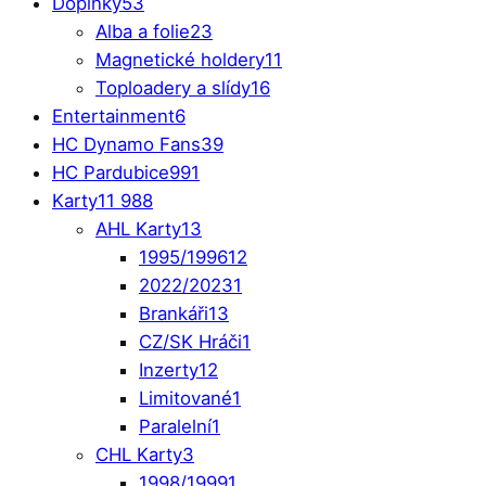
Doplňky
53
Alba a folie
23
Magnetické holdery
11
Toploadery a slídy
16
Entertainment
6
HC Dynamo Fans
39
HC Pardubice
991
Karty
11 988
AHL Karty
13
1995/1996
12
2022/2023
1
Brankáři
13
CZ/SK Hráči
1
Inzerty
12
Limitované
1
Paralelní
1
CHL Karty
3
1998/1999
1