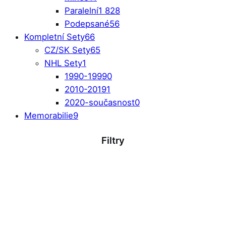
Paralelní
1 828
Podepsané
56
Kompletní Sety
66
CZ/SK Sety
65
NHL Sety
1
1990-1999
0
2010-2019
1
2020-současnost
0
Memorabilie
9
Filtry