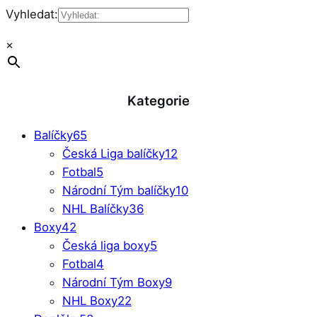
Vyhledat:
×
Kategorie
Balíčky
65
Česká Liga balíčky
12
Fotbal
5
Národní Tým balíčky
10
NHL Balíčky
36
Boxy
42
Česká liga boxy
5
Fotbal
4
Národní Tým Boxy
9
NHL Boxy
22