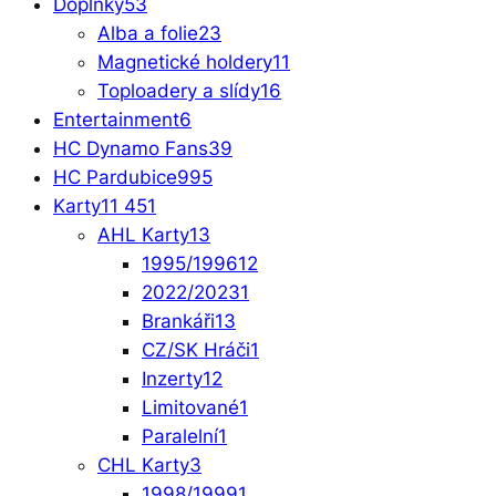
Doplňky
53
Alba a folie
23
Magnetické holdery
11
Toploadery a slídy
16
Entertainment
6
HC Dynamo Fans
39
HC Pardubice
995
Karty
11 451
AHL Karty
13
1995/1996
12
2022/2023
1
Brankáři
13
CZ/SK Hráči
1
Inzerty
12
Limitované
1
Paralelní
1
CHL Karty
3
1998/1999
1