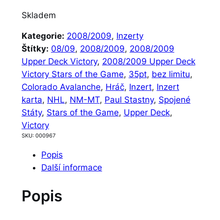
Skladem
Kategorie:
2008/2009
, 
Inzerty
Štítky:
08/09
, 
2008/2009
, 
2008/2009
Upper Deck Victory
, 
2008/2009 Upper Deck
Victory Stars of the Game
, 
35pt
, 
bez limitu
, 
Colorado Avalanche
, 
Hráč
, 
Inzert
, 
Inzert
karta
, 
NHL
, 
NM-MT
, 
Paul Stastny
, 
Spojené
Státy
, 
Stars of the Game
, 
Upper Deck
, 
Victory
SKU:
000967
Popis
Další informace
Popis