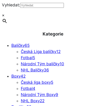
Vyhledat:
×
Kategorie
Balíčky
65
Česká Liga balíčky
12
Fotbal
5
Národní Tým balíčky
10
NHL Balíčky
36
Boxy
42
Česká liga boxy
5
Fotbal
4
Národní Tým Boxy
9
NHL Boxy
22