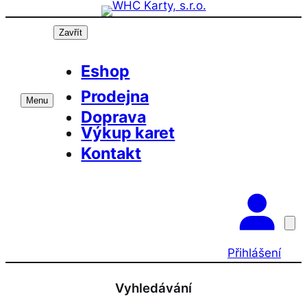
Přeskočit
na
Zavřít
obsah
Eshop
Prodejna
Menu
Doprava
Výkup karet
Kontakt
Přihlášení
Vyhledávání