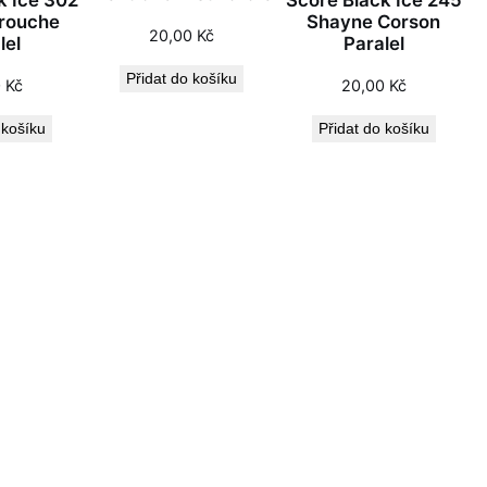
k Ice 302
Score Black Ice 245
arouche
Shayne Corson
20,00
Kč
lel
Paralel
Přidat do košíku
0
Kč
20,00
Kč
 košíku
Přidat do košíku