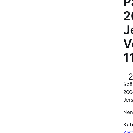
P
2
J
V
1
Sběr
200
Jer
Nen
Kat
Kart