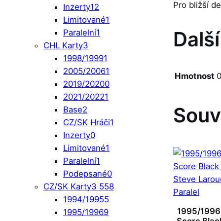
Pro bližší d
Inzerty
12
Limitované
1
Dalš
Paralelní
1
CHL Karty
3
1998/1999
1
2005/2006
1
Hmotnost
0
2019/2020
0
2021/2022
1
Souv
Base
2
CZ/SK Hráči
1
Inzerty
0
Limitované
1
Paralelní
1
Podepsané
0
CZ/SK Karty
3 558
1994/1995
5
1995/1996
1995/1996
9