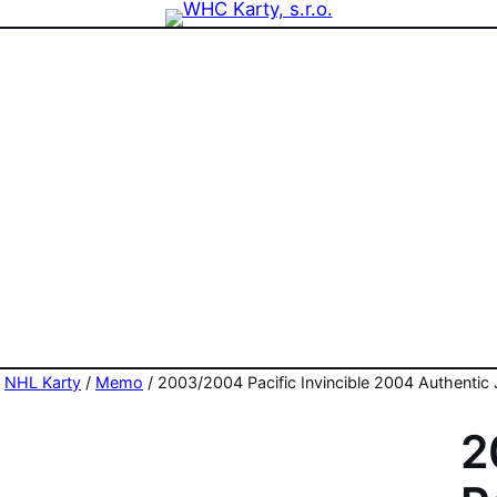
zdninová otevírací doba prodejny! PO a ST 10-17, SO 11-15
/
NHL Karty
/
Memo
/ 2003/2004 Pacific Invincible 2004 Authenti
2