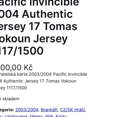
acific Invincible
004 Authentic
ersey 17 Tomas
okoun Jersey
117/1500
200,00
Kč
atelská karta 2003/2004 Pacific Invincible
4 Authentic Jersey 17 Tomas Vokoun
sey 1117/1500
í skladem
egorie:
2003/2004
, 
Brankáři
, 
CZ/SK Hráči
, 
y
, 
Limitované
, 
Memo
, 
NHL Karty