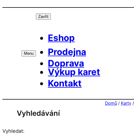
Přeskočit
Prá
na
Zavřít
obsah
Eshop
Prodejna
Menu
Doprava
Výkup karet
Kontakt
Domů
/
Karty
Vyhledávání
Vyhledat: