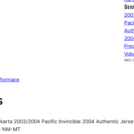
Štít
2003
Paci
Aut
200
Pre
Vok
SKU:
nformace
s
 karta 2003/2004 Pacific Invincible 2004 Authentic Jer
je NM-MT