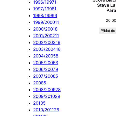
Score Blac
1996/1997
1
Steve L
1997/1998
1
Para
1998/1999
6
20,0
1999/2000
11
2000/2001
8
Přidat do
2001/2002
11
2002/2003
19
2003/2004
18
2004/2005
8
2005/2006
3
2006/2007
9
2007/2008
5
2008
5
2008/2009
28
2009/2010
29
2010
5
2010/2011
26