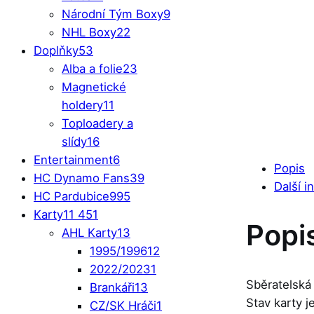
Národní Tým Boxy
9
NHL Boxy
22
Doplňky
53
Alba a folie
23
Magnetické
holdery
11
Toploadery a
slídy
16
Entertainment
6
Popis
HC Dynamo Fans
39
Další i
HC Pardubice
995
Karty
11 451
Popi
AHL Karty
13
1995/1996
12
2022/2023
1
Sběratelská
Brankáři
13
Stav karty 
CZ/SK Hráči
1