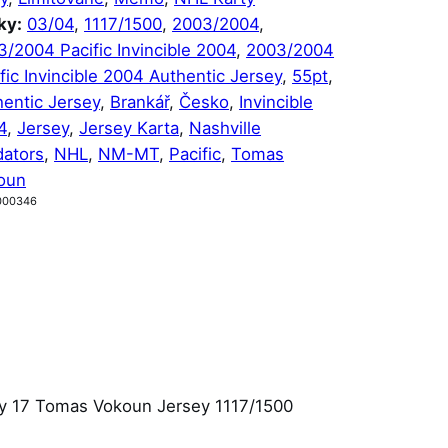
ky:
03/04
, 
1117/1500
, 
2003/2004
, 
/2004 Pacific Invincible 2004
, 
2003/2004
fic Invincible 2004 Authentic Jersey
, 
55pt
, 
hentic Jersey
, 
Brankář
, 
Česko
, 
Invincible
4
, 
Jersey
, 
Jersey Karta
, 
Nashville
dators
, 
NHL
, 
NM-MT
, 
Pacific
, 
Tomas
oun
000346
sey 17 Tomas Vokoun Jersey 1117/1500