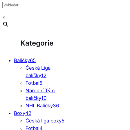
×
Kategorie
Balíčky
65
Česká Liga
balíčky
12
Fotbal
5
Národní Tým
balíčky
10
NHL Balíčky
36
Boxy
42
Česká liga boxy
5
Fotbal
4