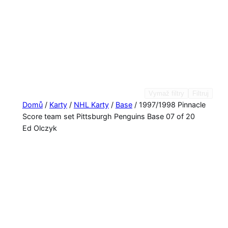
Vymaž filtry
Filtruj
Domů
/
Karty
/
NHL Karty
/
Base
/ 1997/1998 Pinnacle
Score team set Pittsburgh Penguins Base 07 of 20
Ed Olczyk