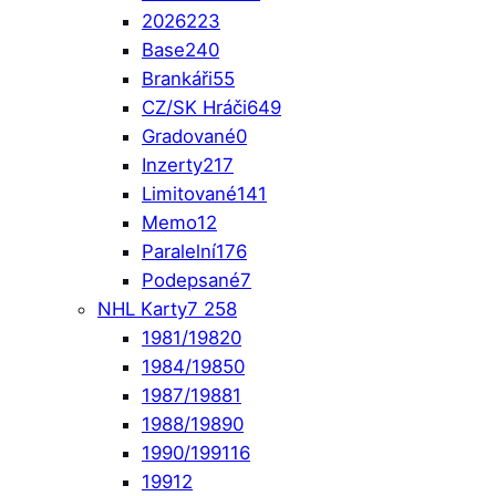
2026
223
Base
240
Brankáři
55
CZ/SK Hráči
649
Gradované
0
Inzerty
217
Limitované
141
Memo
12
Paralelní
176
Podepsané
7
NHL Karty
7 258
1981/1982
0
1984/1985
0
1987/1988
1
1988/1989
0
1990/1991
16
1991
2