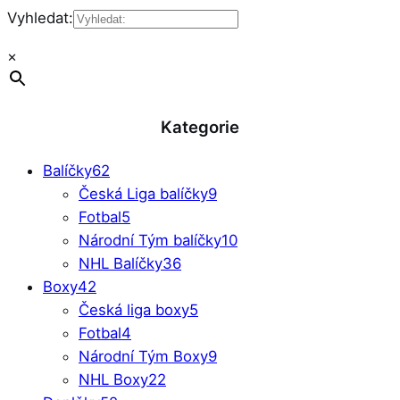
Vyhledat:
×
Kategorie
Balíčky
62
Česká Liga balíčky
9
Fotbal
5
Národní Tým balíčky
10
NHL Balíčky
36
Boxy
42
Česká liga boxy
5
Fotbal
4
Národní Tým Boxy
9
NHL Boxy
22