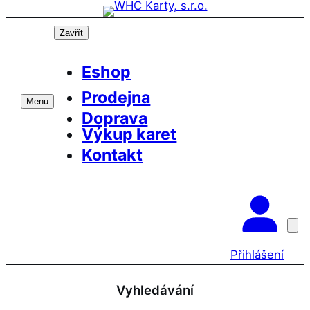
Přeskočit
na
Zavřít
obsah
Eshop
Prodejna
Menu
Doprava
Výkup karet
Kontakt
Přihlášení
Vyhledávání