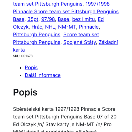
team set Pittsburgh Penguins
, 
1997/1998
Pinnacle Score team set Pittsburgh Penguins
Base
, 
35pt
, 
97/98
, 
Base
, 
bez limitu
, 
Ed
Olczyk
, 
Hráč
, 
NHL
, 
NM-MT
, 
Pinnacle
, 
Pittsburgh Penguins
, 
Score team set
Pittsburgh Penguins
, 
Spojené Státy
, 
Základní
karta
SKU:
001678
Popis
Další informace
Popis
Sběratelská karta 1997/1998 Pinnacle Score
team set Pittsburgh Penguins Base 07 of 20
Ed Olczyk /n/ Stav karty je NM-MT /n/ Pro
bližší detail si prohlédněte přiložené