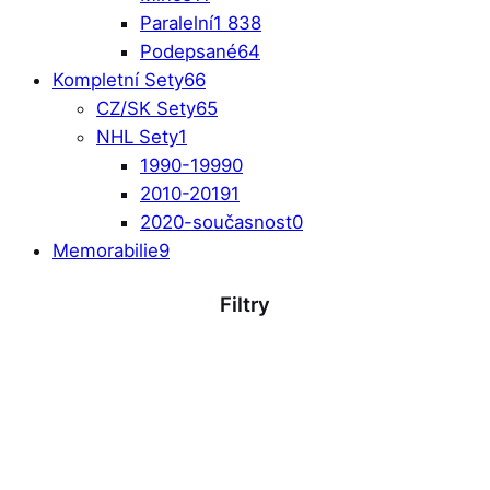
Paralelní
1 838
Podepsané
64
Kompletní Sety
66
CZ/SK Sety
65
NHL Sety
1
1990-1999
0
2010-2019
1
2020-současnost
0
Memorabilie
9
Filtry