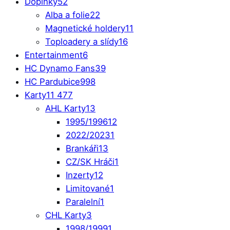
Doplňky
52
Alba a folie
22
Magnetické holdery
11
Toploadery a slídy
16
Entertainment
6
HC Dynamo Fans
39
HC Pardubice
998
Karty
11 477
AHL Karty
13
1995/1996
12
2022/2023
1
Brankáři
13
CZ/SK Hráči
1
Inzerty
12
Limitované
1
Paralelní
1
CHL Karty
3
1998/1999
1