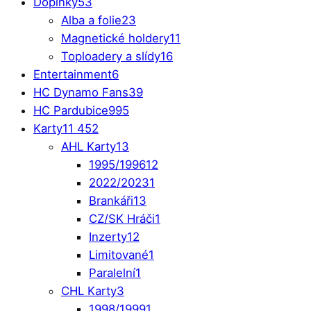
Doplňky
53
Alba a folie
23
Magnetické holdery
11
Toploadery a slídy
16
Entertainment
6
HC Dynamo Fans
39
HC Pardubice
995
Karty
11 452
AHL Karty
13
1995/1996
12
2022/2023
1
Brankáři
13
CZ/SK Hráči
1
Inzerty
12
Limitované
1
Paralelní
1
CHL Karty
3
1998/1999
1