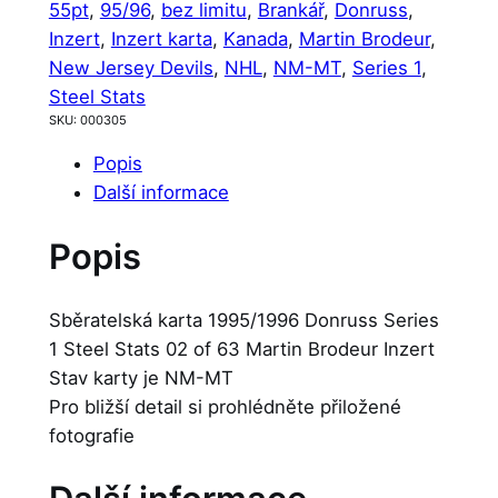
55pt
, 
95/96
, 
bez limitu
, 
Brankář
, 
Donruss
, 
Inzert
, 
Inzert karta
, 
Kanada
, 
Martin Brodeur
, 
New Jersey Devils
, 
NHL
, 
NM-MT
, 
Series 1
, 
Steel Stats
SKU:
000305
Popis
Další informace
Popis
Sběratelská karta 1995/1996 Donruss Series
1 Steel Stats 02 of 63 Martin Brodeur Inzert
Stav karty je NM-MT
Pro bližší detail si prohlédněte přiložené
fotografie