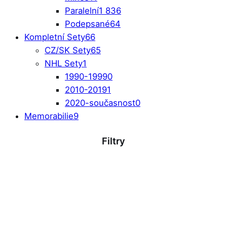
Paralelní
1 836
Podepsané
64
Kompletní Sety
66
CZ/SK Sety
65
NHL Sety
1
1990-1999
0
2010-2019
1
2020-současnost
0
Memorabilie
9
Filtry