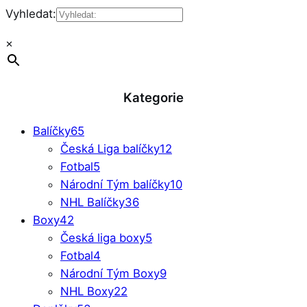
Vyhledat:
×
Kategorie
Balíčky
65
Česká Liga balíčky
12
Fotbal
5
Národní Tým balíčky
10
NHL Balíčky
36
Boxy
42
Česká liga boxy
5
Fotbal
4
Národní Tým Boxy
9
NHL Boxy
22