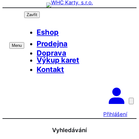
Přeskočit
na
Zavřít
obsah
Eshop
Prodejna
Menu
Doprava
Výkup karet
Kontakt
Přihlášení
Vyhledávání