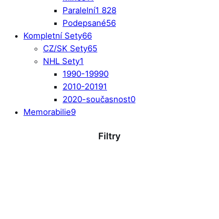
Paralelní
1 828
Podepsané
56
Kompletní Sety
66
CZ/SK Sety
65
NHL Sety
1
1990-1999
0
2010-2019
1
2020-současnost
0
Memorabilie
9
Filtry