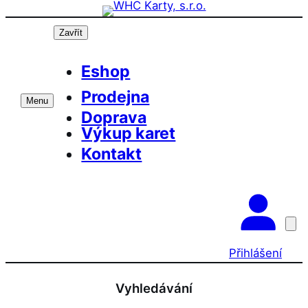
Přeskočit
na
Zavřít
obsah
Eshop
Prodejna
Menu
Doprava
Výkup karet
Kontakt
Přihlášení
Vyhledávání