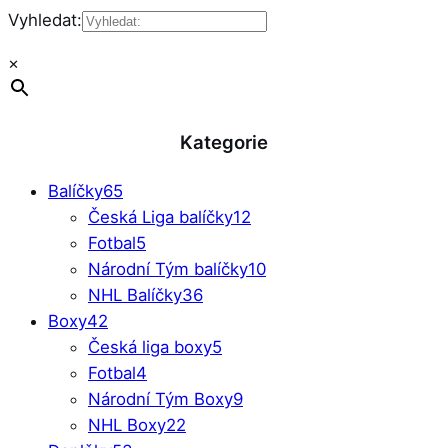
Vyhledat:
×
Kategorie
Balíčky
65
Česká Liga balíčky
12
Fotbal
5
Národní Tým balíčky
10
NHL Balíčky
36
Boxy
42
Česká liga boxy
5
Fotbal
4
Národní Tým Boxy
9
NHL Boxy
22