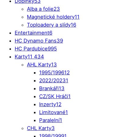
Doplňky
53
Alba a folie
23
Magnetické holdery
11
Toploadery a slídy
16
Entertainment
6
HC Dynamo Fans
39
HC Pardubice
995
Karty
11 434
AHL Karty
13
1995/1996
12
2022/2023
1
Brankáři
13
CZ/SK Hráči
1
Inzerty
12
Limitované
1
Paralelní
1
CHL Karty
3
1998/1999
1