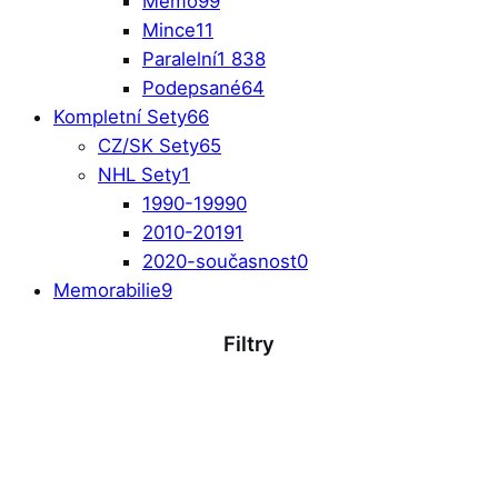
Memo
99
Mince
11
Paralelní
1 838
Podepsané
64
Kompletní Sety
66
CZ/SK Sety
65
NHL Sety
1
1990-1999
0
2010-2019
1
2020-současnost
0
Memorabilie
9
Filtry