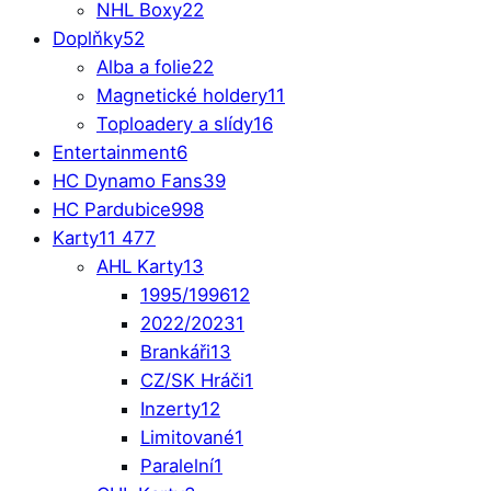
NHL Boxy
22
Doplňky
52
Alba a folie
22
Magnetické holdery
11
Toploadery a slídy
16
Entertainment
6
HC Dynamo Fans
39
HC Pardubice
998
Karty
11 477
AHL Karty
13
1995/1996
12
2022/2023
1
Brankáři
13
CZ/SK Hráči
1
Inzerty
12
Limitované
1
Paralelní
1