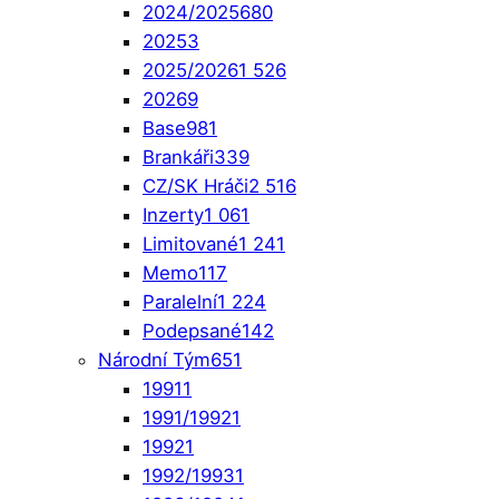
2024/2025
680
2025
3
2025/2026
1 526
2026
9
Base
981
Brankáři
339
CZ/SK Hráči
2 516
Inzerty
1 061
Limitované
1 241
Memo
117
Paralelní
1 224
Podepsané
142
Národní Tým
651
1991
1
1991/1992
1
1992
1
1992/1993
1