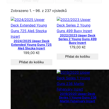
Vymaž filtry
Filtruj
S
Zobrazeno 1. – 96. z 237 výsledků
e
ř
a
z
2022/2023 Upper Deck
e
Series 2 Young Guns 499
2024/2025 Upper Deck
Buoy Inzert
n
Extended Young Guns 725
179,00
Kč
Aleš Stezka Inzert
o
199,00
Kč
o
Přidat do košíku
d
Přidat do košíku
n
e
j
n
o
2019/2020 Upper Deck
v
Series 1 Young Guns 236
ě
Martin Fehervary Inzert
j
79,00
Kč