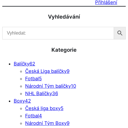
Přihlášení
Vyhledávání
Kategorie
Balíčky
62
Česká Liga balíčky
9
Fotbal
5
Národní Tým balíčky
10
NHL Balíčky
36
Boxy
42
Česká liga boxy
5
Fotbal
4
Národní Tým Boxy
9