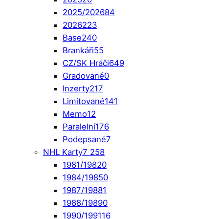
2025/2026
84
2026
223
Base
240
Brankáři
55
CZ/SK Hráči
649
Gradované
0
Inzerty
217
Limitované
141
Memo
12
Paralelní
176
Podepsané
7
NHL Karty
7 258
1981/1982
0
1984/1985
0
1987/1988
1
1988/1989
0
1990/1991
16