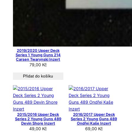
2019/2020 Upper Deck
Series 1 Young Guns 214
Carsen Twarynski Inzert
79,00
Kč
Přidat do košíku
2015/2016 Upper Deck
2016/2017 Upper Deck
Series 2 Young Guns 489
Series 2 Young Guns 489
Devin Shore Inzert
Ondřej Kaše Inzert
49,00
Kč
69,00
Kč