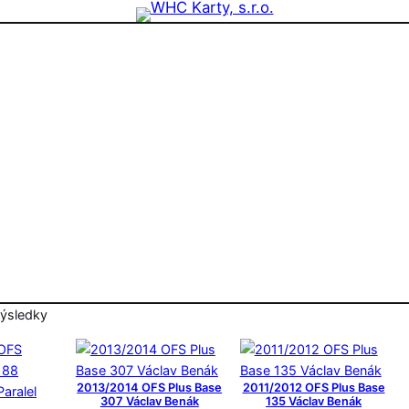
zdninová otevírací doba prodejny! PO a ST 10-17, SO 11-15
S
ýsledky
e
ř
a
2013/2014 OFS Plus Base
2011/2012 OFS Plus Base
z
307 Václav Benák
135 Václav Benák