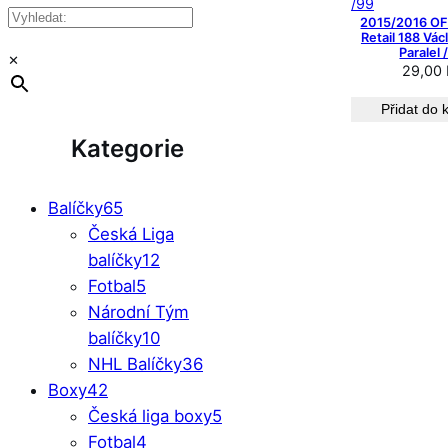
2015/2016 OF
Retail 188 Vác
Paralel 
×
29,00
Přidat do 
Kategorie
Balíčky
65
Česká Liga
balíčky
12
Fotbal
5
Národní Tým
balíčky
10
NHL Balíčky
36
Boxy
42
Česká liga boxy
5
Fotbal
4