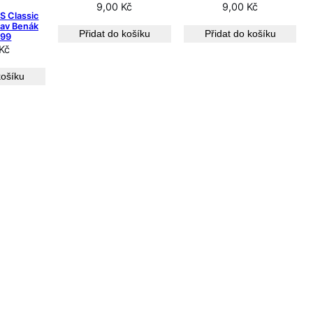
9,00
Kč
9,00
Kč
e
S Classic
n
lav Benák
Přidat do košíku
Přidat do košíku
/99
o
Kč
o
d
košíku
n
e
j
n
o
v
ě
j
š
í
c
h