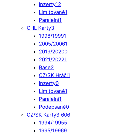
Inzerty
12
Limitované
1
Paralelní
1
CHL Karty
3
1998/1999
1
2005/2006
1
2019/2020
0
2021/2022
1
Base
2
CZ/SK Hráči
1
Inzerty
0
Limitované
1
Paralelní
1
Podepsané
0
CZ/SK Karty
3 606
1994/1995
5
1995/1996
9