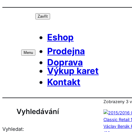
Přeskočit
Prá
na
Zavřít
obsah
Eshop
Prodejna
Menu
Doprava
Výkup karet
Kontakt
Zobrazeny 3 v
Vyhledávání
Vyhledat: