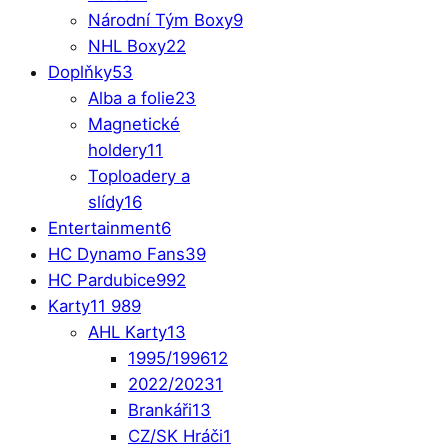
Národní Tým Boxy
9
NHL Boxy
22
Doplňky
53
Alba a folie
23
Magnetické
holdery
11
Toploadery a
slídy
16
Entertainment
6
HC Dynamo Fans
39
HC Pardubice
992
Karty
11 989
AHL Karty
13
1995/1996
12
2022/2023
1
Brankáři
13
CZ/SK Hráči
1