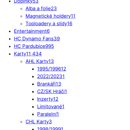
Doplňky
53
Alba a folie
23
Magnetické holdery
11
Toploadery a slídy
16
Entertainment
6
HC Dynamo Fans
39
HC Pardubice
995
Karty
11 434
AHL Karty
13
1995/1996
12
2022/2023
1
Brankáři
13
CZ/SK Hráči
1
Inzerty
12
Limitované
1
Paralelní
1
CHL Karty
3
1998/1999
1