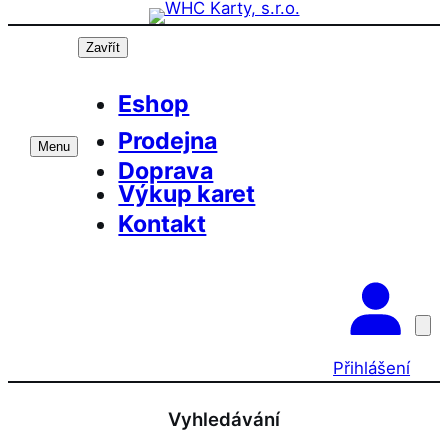
Přeskočit
na
Zavřít
obsah
Eshop
Prodejna
Menu
Doprava
Výkup karet
Kontakt
Přihlášení
Vyhledávání