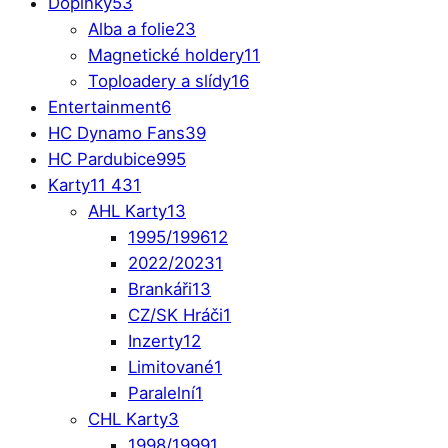
Doplňky
53
Alba a folie
23
Magnetické holdery
11
Toploadery a slídy
16
Entertainment
6
HC Dynamo Fans
39
HC Pardubice
995
Karty
11 431
AHL Karty
13
1995/1996
12
2022/2023
1
Brankáři
13
CZ/SK Hráči
1
Inzerty
12
Limitované
1
Paralelní
1
CHL Karty
3
1998/1999
1