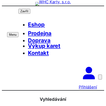
Přeskočit
Prázdninová otevírací doba prodejny! PO a
OK
ST 10-17, SO 11-15
na
Zavřít
obsah
Eshop
Prodejna
Menu
Doprava
Výkup karet
Kontakt
Přihlášení
Vyhledávání