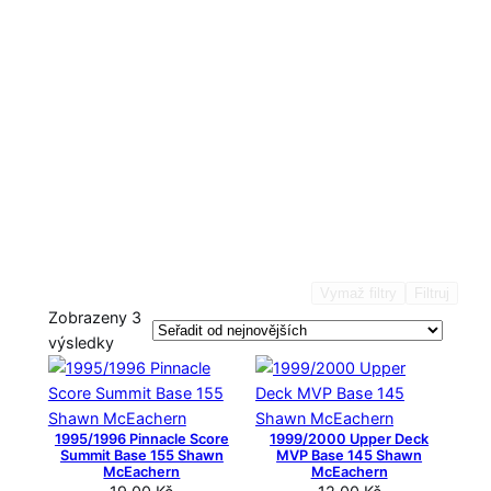
Vymaž filtry
Filtruj
Zobrazeny 3
S
výsledky
e
ř
a
1995/1996 Pinnacle Score
1999/2000 Upper Deck
z
Summit Base 155 Shawn
MVP Base 145 Shawn
e
McEachern
McEachern