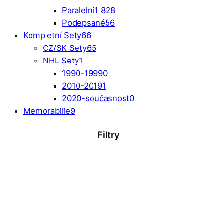
Paralelní
1 828
Podepsané
56
Kompletní Sety
66
CZ/SK Sety
65
NHL Sety
1
1990-1999
0
2010-2019
1
2020-současnost
0
Memorabilie
9
Filtry