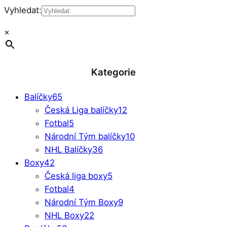
Vyhledat:
×
Kategorie
Balíčky
65
Česká Liga balíčky
12
Fotbal
5
Národní Tým balíčky
10
NHL Balíčky
36
Boxy
42
Česká liga boxy
5
Fotbal
4
Národní Tým Boxy
9
NHL Boxy
22