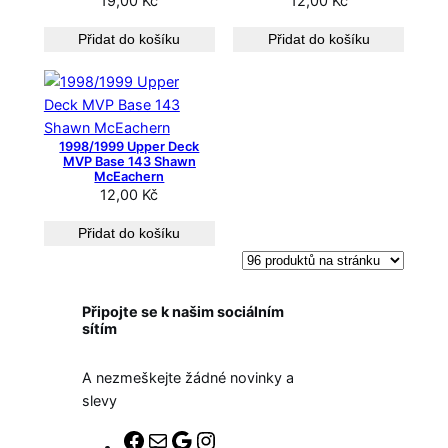
19,00
Kč
12,00
Kč
n
o
Přidat do košíku
Přidat do košíku
o
d
n
e
j
1998/1999 Upper Deck
MVP Base 143 Shawn
n
McEachern
o
12,00
Kč
v
ě
Přidat do košíku
j
š
í
Připojte se k našim sociálním
c
sítím
h
A nezmeškejte žádné novinky a
slevy
F
E
G
I