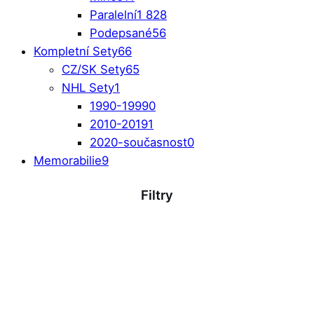
Paralelní
1 828
Podepsané
56
Kompletní Sety
66
CZ/SK Sety
65
NHL Sety
1
1990-1999
0
2010-2019
1
2020-současnost
0
Memorabilie
9
Filtry