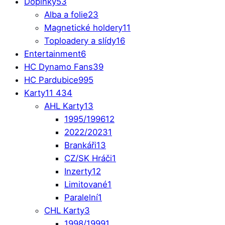
Doplňky
53
Alba a folie
23
Magnetické holdery
11
Toploadery a slídy
16
Entertainment
6
HC Dynamo Fans
39
HC Pardubice
995
Karty
11 434
AHL Karty
13
1995/1996
12
2022/2023
1
Brankáři
13
CZ/SK Hráči
1
Inzerty
12
Limitované
1
Paralelní
1
CHL Karty
3
1998/1999
1