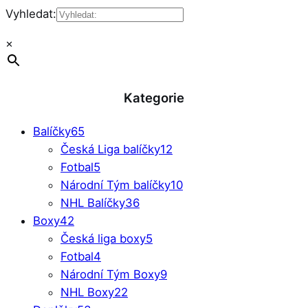
Vyhledat:
×
Kategorie
Balíčky
65
Česká Liga balíčky
12
Fotbal
5
Národní Tým balíčky
10
NHL Balíčky
36
Boxy
42
Česká liga boxy
5
Fotbal
4
Národní Tým Boxy
9
NHL Boxy
22