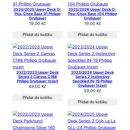
z
2024/2025 Upper Deck O-
2025/2026 Upper Deck O-
e
Pee-Chee Base 91 Philipp
Pee-Chee Base 104 Philipp
Grubauer
Grubauer
n
19,00
Kč
19,00
Kč
o
o
Přidat do košíku
Přidat do košíku
d
n
e
j
n
2022/2023 Upper Deck
2023/2024 Upper Deck
o
Series 2 Canvas C188
Series 2 Instinctive
v
Philipp Grubauer Inzert
Speckled IN-19 Philipp
Grubauer Inzert
ě
49,00
Kč
59,00
Kč
j
Přidat do košíku
š
Přidat do košíku
í
c
h