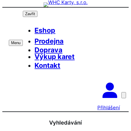
Přeskočit
na
Zavřít
obsah
Eshop
Prodejna
Menu
Doprava
Výkup karet
Kontakt
Přihlášení
Vyhledávání