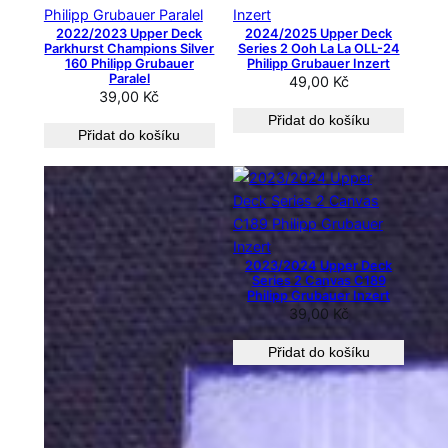
2022/2023 Upper Deck
2024/2025 Upper Deck
Parkhurst Champions Silver
Series 2 Ooh La La OLL-24
160 Philipp Grubauer
Philipp Grubauer Inzert
Paralel
49,00
Kč
39,00
Kč
Přidat do košíku
Přidat do košíku
2023/2024 Upper Deck
Series 2 Canvas C189
Philipp Grubauer Inzert
39,00
Kč
Přidat do košíku