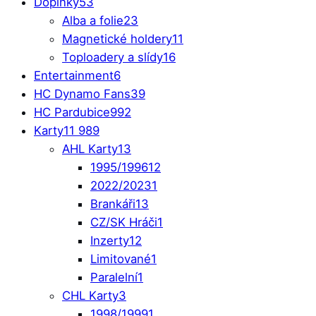
Doplňky
53
Alba a folie
23
Magnetické holdery
11
Toploadery a slídy
16
Entertainment
6
HC Dynamo Fans
39
HC Pardubice
992
Karty
11 989
AHL Karty
13
1995/1996
12
2022/2023
1
Brankáři
13
CZ/SK Hráči
1
Inzerty
12
Limitované
1
Paralelní
1
CHL Karty
3
1998/1999
1