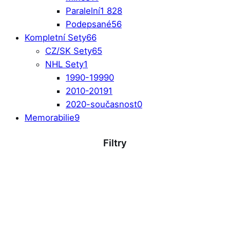
Paralelní
1 828
Podepsané
56
Kompletní Sety
66
CZ/SK Sety
65
NHL Sety
1
1990-1999
0
2010-2019
1
2020-současnost
0
Memorabilie
9
Filtry