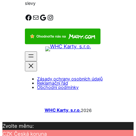
slevy
Facebook
E-mail
Google
Instagram
Zásady ochrany osobních údajů
Reklamační řád
Obchodní podmínky
WHC Karty, s.r.o.
2026
Zvolte měnu:
CZK
Česká koruna