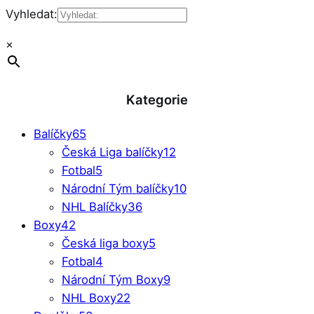
Vyhledat:
×
Kategorie
Balíčky
65
Česká Liga balíčky
12
Fotbal
5
Národní Tým balíčky
10
NHL Balíčky
36
Boxy
42
Česká liga boxy
5
Fotbal
4
Národní Tým Boxy
9
NHL Boxy
22