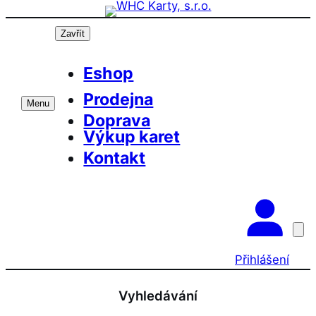
Přeskočit
Prázdninová otevírací doba prodejny! PO a
OK
ST 10-17, SO 11-15
na
Zavřít
obsah
Eshop
Prodejna
Menu
Doprava
Výkup karet
Kontakt
Přihlášení
Vyhledávání