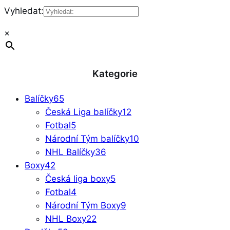
Vyhledat:
×
Kategorie
Balíčky
65
Česká Liga balíčky
12
Fotbal
5
Národní Tým balíčky
10
NHL Balíčky
36
Boxy
42
Česká liga boxy
5
Fotbal
4
Národní Tým Boxy
9
NHL Boxy
22