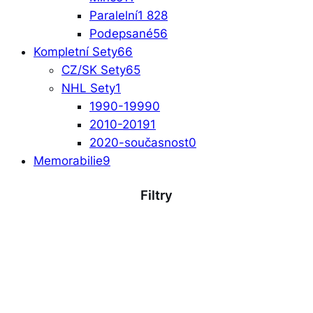
Paralelní
1 828
Podepsané
56
Kompletní Sety
66
CZ/SK Sety
65
NHL Sety
1
1990-1999
0
2010-2019
1
2020-současnost
0
Memorabilie
9
Filtry