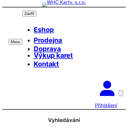
Přeskočit
na
Zavřít
obsah
Eshop
Prodejna
Menu
Doprava
Výkup karet
Kontakt
Přihlášení
Vyhledávání