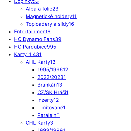
Doplňky
53
Alba a folie
23
Magnetické holdery
11
Toploadery a slídy
16
Entertainment
6
HC Dynamo Fans
39
HC Pardubice
995
Karty
11 431
AHL Karty
13
1995/1996
12
2022/2023
1
Brankáři
13
CZ/SK Hráči
1
Inzerty
12
Limitované
1
Paralelní
1
CHL Karty
3
1998/1999
1