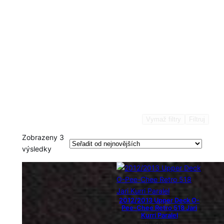
Vymaž filtry
Filtruj
Zobrazeny 3
S
výsledky
e
ř
a
z
2012/2013 Upper Deck O-
e
Pee-Chee Retro 518 Jari
Kurri Paralel
n