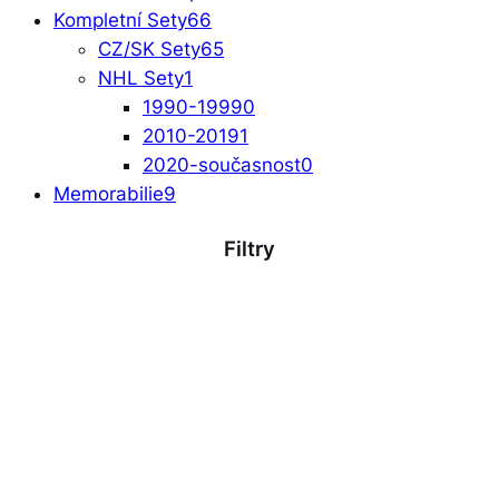
Kompletní Sety
66
CZ/SK Sety
65
NHL Sety
1
1990-1999
0
2010-2019
1
2020-současnost
0
Memorabilie
9
Filtry