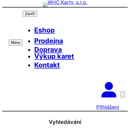
Přeskočit
na
Zavřít
obsah
Eshop
Prodejna
Menu
Doprava
Výkup karet
Kontakt
Přihlášení
Vyhledávání