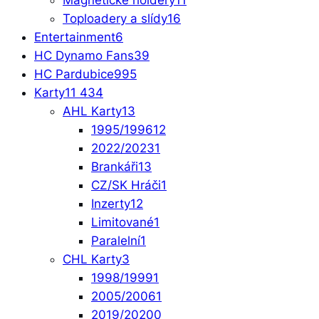
Magnetické holdery
11
Toploadery a slídy
16
Entertainment
6
HC Dynamo Fans
39
HC Pardubice
995
Karty
11 434
AHL Karty
13
1995/1996
12
2022/2023
1
Brankáři
13
CZ/SK Hráči
1
Inzerty
12
Limitované
1
Paralelní
1
CHL Karty
3
1998/1999
1
2005/2006
1
2019/2020
0