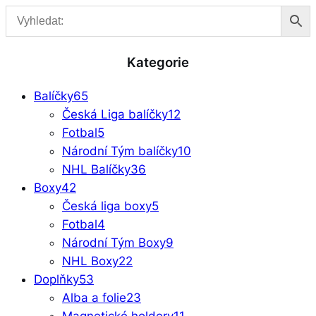
Kategorie
Balíčky
65
Česká Liga balíčky
12
Fotbal
5
Národní Tým balíčky
10
NHL Balíčky
36
Boxy
42
Česká liga boxy
5
Fotbal
4
Národní Tým Boxy
9
NHL Boxy
22
Doplňky
53
Alba a folie
23