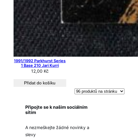
1991/1992 Parkhurst Series
1 Base 210 Jari Kurri
12,00
Kč
Přidat do košíku
Připojte se k našim sociálním
sítím
A nezmeškejte žádné novinky a
slevy