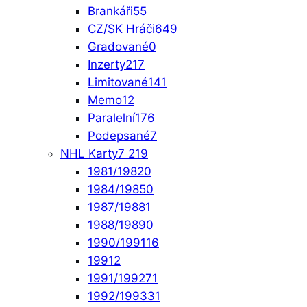
Brankáři
55
CZ/SK Hráči
649
Gradované
0
Inzerty
217
Limitované
141
Memo
12
Paralelní
176
Podepsané
7
NHL Karty
7 219
1981/1982
0
1984/1985
0
1987/1988
1
1988/1989
0
1990/1991
16
1991
2
1991/1992
71
1992/1993
31