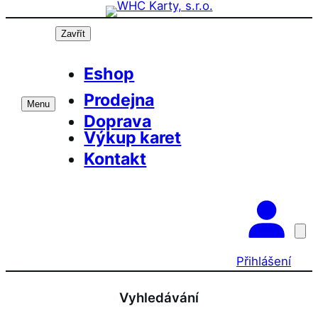
Přeskočit
Prázdninová otevírací doba prodejny! PO a ST
OK
10-17, SO 11-15
na
Zavřít
obsah
Eshop
Prodejna
Menu
Doprava
Výkup karet
Kontakt
Přihlášení
Vyhledávání