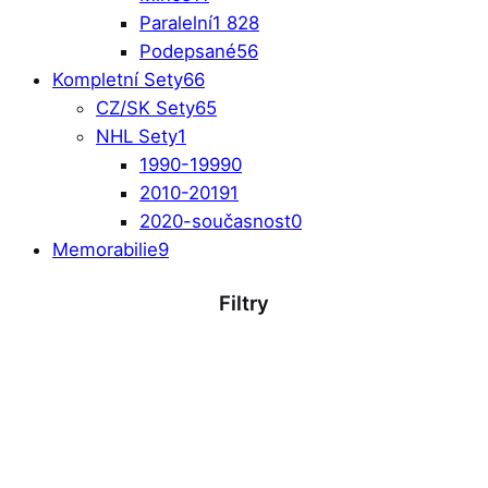
Paralelní
1 828
Podepsané
56
Kompletní Sety
66
CZ/SK Sety
65
NHL Sety
1
1990-1999
0
2010-2019
1
2020-současnost
0
Memorabilie
9
Filtry