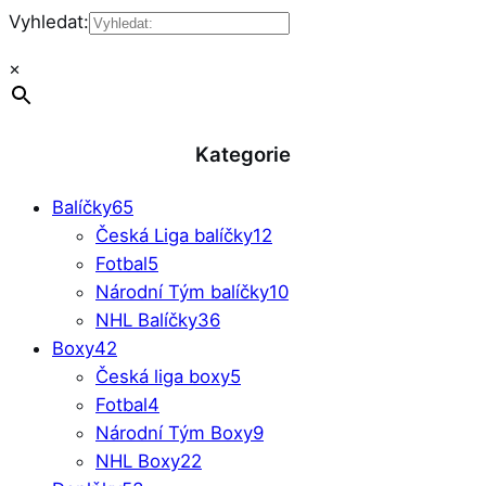
Vyhledat:
×
Kategorie
Balíčky
65
Česká Liga balíčky
12
Fotbal
5
Národní Tým balíčky
10
NHL Balíčky
36
Boxy
42
Česká liga boxy
5
Fotbal
4
Národní Tým Boxy
9
NHL Boxy
22