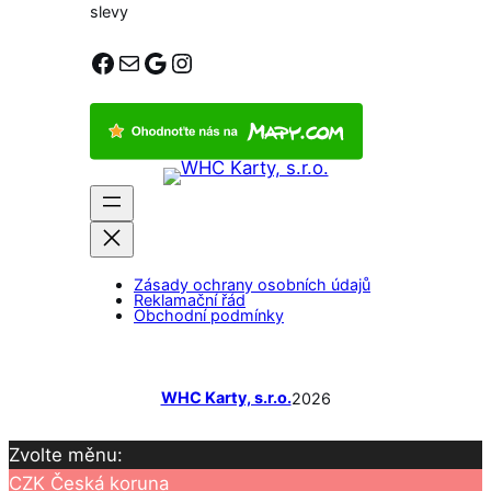
slevy
Facebook
E-mail
Google
Instagram
Zásady ochrany osobních údajů
Reklamační řád
Obchodní podmínky
WHC Karty, s.r.o.
2026
Zvolte měnu:
CZK
Česká koruna