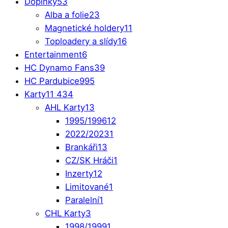
Doplňky
53
Alba a folie
23
Magnetické holdery
11
Toploadery a slídy
16
Entertainment
6
HC Dynamo Fans
39
HC Pardubice
995
Karty
11 434
AHL Karty
13
1995/1996
12
2022/2023
1
Brankáři
13
CZ/SK Hráči
1
Inzerty
12
Limitované
1
Paralelní
1
CHL Karty
3
1998/1999
1