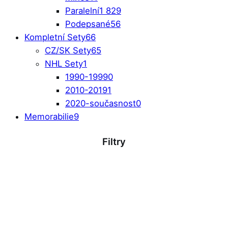
Paralelní
1 829
Podepsané
56
Kompletní Sety
66
CZ/SK Sety
65
NHL Sety
1
1990-1999
0
2010-2019
1
2020-současnost
0
Memorabilie
9
Filtry