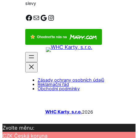
slevy
Facebook
E-mail
Google
Instagram
Zásady ochrany osobních údajů
Reklamační řád
Obchodní podmínky
WHC Karty, s.r.o.
2026
Zvolte měnu:
CZK
Česká koruna