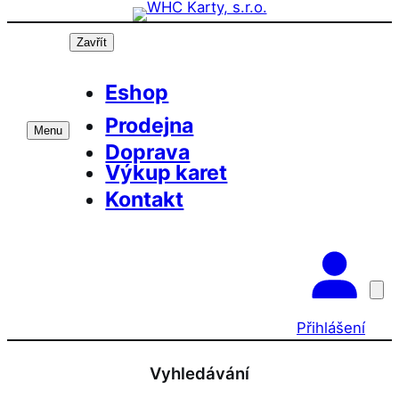
Přeskočit
Prázdninová otevírací doba prodejny! PO a ST
OK
10-17, SO 11-15
na
Zavřít
obsah
Eshop
Prodejna
Menu
Doprava
Výkup karet
Kontakt
Přihlášení
Vyhledávání