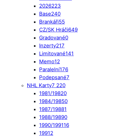
2026
223
Base
240
Brankáři
55
CZ/SK Hráči
649
Gradované
0
Inzerty
217
Limitované
141
Memo
12
Paralelní
176
Podepsané
7
NHL Karty
7 220
1981/1982
0
1984/1985
0
1987/1988
1
1988/1989
0
1990/1991
16
1991
2