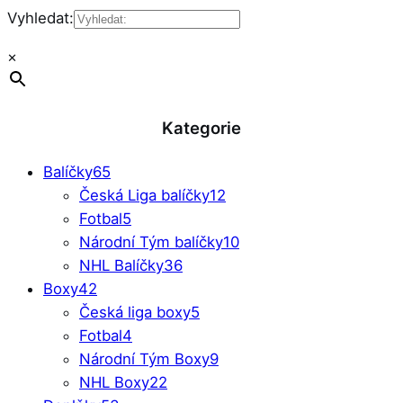
Vyhledat:
×
Kategorie
Balíčky
65
Česká Liga balíčky
12
Fotbal
5
Národní Tým balíčky
10
NHL Balíčky
36
Boxy
42
Česká liga boxy
5
Fotbal
4
Národní Tým Boxy
9
NHL Boxy
22