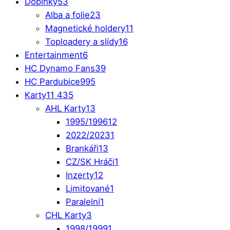
Doplňky
53
Alba a folie
23
Magnetické holdery
11
Toploadery a slídy
16
Entertainment
6
HC Dynamo Fans
39
HC Pardubice
995
Karty
11 435
AHL Karty
13
1995/1996
12
2022/2023
1
Brankáři
13
CZ/SK Hráči
1
Inzerty
12
Limitované
1
Paralelní
1
CHL Karty
3
1998/1999
1