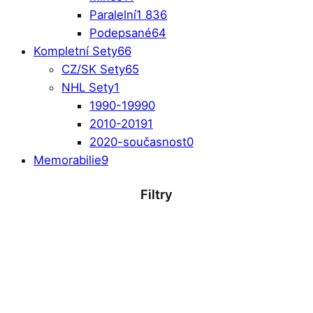
Paralelní
1 836
Podepsané
64
Kompletní Sety
66
CZ/SK Sety
65
NHL Sety
1
1990-1999
0
2010-2019
1
2020-současnost
0
Memorabilie
9
Filtry