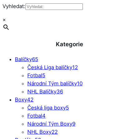
Vyhledat:
×
Kategorie
Balíčky
65
Česká Liga balíčky
12
Fotbal
5
Národní Tým balíčky
10
NHL Balíčky
36
Boxy
42
Česká liga boxy
5
Fotbal
4
Národní Tým Boxy
9
NHL Boxy
22