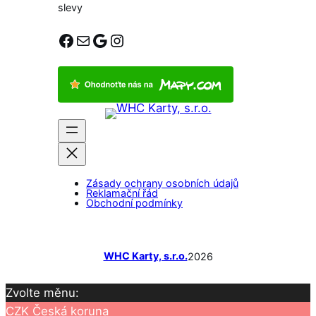
slevy
Facebook
E-mail
Google
Instagram
Zásady ochrany osobních údajů
Reklamační řád
Obchodní podmínky
WHC Karty, s.r.o.
2026
Zvolte měnu:
CZK
Česká koruna