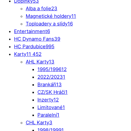
Doplňky
53
Alba a folie
23
Magnetické holdery
11
Toploadery a slídy
16
Entertainment
6
HC Dynamo Fans
39
HC Pardubice
995
Karty
11 452
AHL Karty
13
1995/1996
12
2022/2023
1
Brankáři
13
CZ/SK Hráči
1
Inzerty
12
Limitované
1
Paralelní
1
CHL Karty
3
1998/1999
1