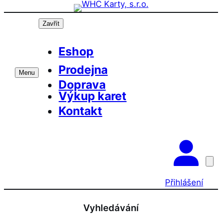
Přeskočit
Prázdninová otevírací doba prodejny! PO a
OK
ST 10-17, SO 11-15
na
Zavřít
obsah
Eshop
Prodejna
Menu
Doprava
Výkup karet
Kontakt
Přihlášení
Vyhledávání