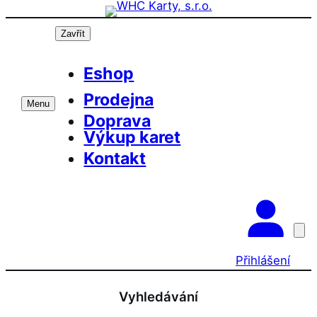
Přeskočit
Prázdninová otevírací doba prodejny! PO a
OK
ST 10-17, SO 11-15
na
Zavřít
obsah
Eshop
Prodejna
Menu
Doprava
Výkup karet
Kontakt
Přihlášení
Vyhledávání