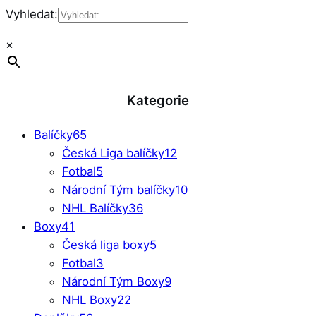
Vyhledat:
×
Kategorie
Balíčky
65
Česká Liga balíčky
12
Fotbal
5
Národní Tým balíčky
10
NHL Balíčky
36
Boxy
41
Česká liga boxy
5
Fotbal
3
Národní Tým Boxy
9
NHL Boxy
22