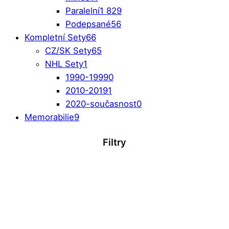
Paralelní
1 829
Podepsané
56
Kompletní Sety
66
CZ/SK Sety
65
NHL Sety
1
1990-1999
0
2010-2019
1
2020-současnost
0
Memorabilie
9
Filtry