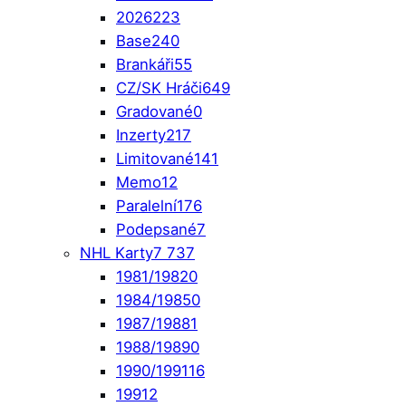
2026
223
Base
240
Brankáři
55
CZ/SK Hráči
649
Gradované
0
Inzerty
217
Limitované
141
Memo
12
Paralelní
176
Podepsané
7
NHL Karty
7 737
1981/1982
0
1984/1985
0
1987/1988
1
1988/1989
0
1990/1991
16
1991
2