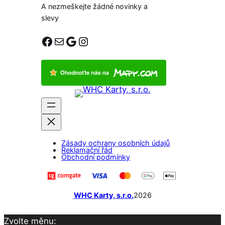
A nezmeškejte žádné novinky a
slevy
Facebook
E-mail
Google
Instagram
Zásady ochrany osobních údajů
Reklamační řád
Obchodní podmínky
WHC Karty, s.r.o.
2026
Zvolte měnu: