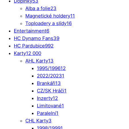
Doplňky
53
Alba a folie
23
Magnetické holdery
11
Toploadery a slídy
16
Entertainment
6
HC Dynamo Fans
39
HC Pardubice
992
Karty
12 000
AHL Karty
13
1995/1996
12
2022/2023
1
Brankáři
13
CZ/SK Hráči
1
Inzerty
12
Limitované
1
Paralelní
1
CHL Karty
3
1998/1999
1