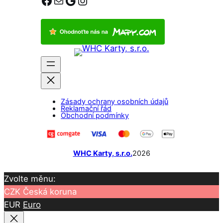
Zásady ochrany osobních údajů
Reklamační řád
Obchodní podmínky
WHC Karty, s.r.o.
2026
Zvolte měnu:
CZK
Česká koruna
EUR
Euro