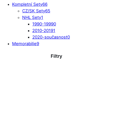
Kompletní Sety
66
CZ/SK Sety
65
NHL Sety
1
1990-1999
0
2010-2019
1
2020-současnost
0
Memorabilie
9
Filtry