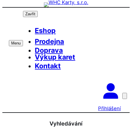
Přeskočit
Prázdninová otevírací doba prodejny! PO a
OK
ST 10-17, SO 11-15
na
Zavřít
obsah
Eshop
Prodejna
Menu
Doprava
Výkup karet
Kontakt
Přihlášení
Vyhledávání