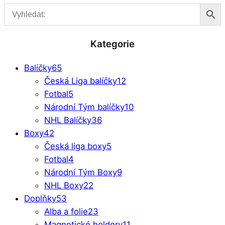
Kategorie
Balíčky
65
Česká Liga balíčky
12
Fotbal
5
Národní Tým balíčky
10
NHL Balíčky
36
Boxy
42
Česká liga boxy
5
Fotbal
4
Národní Tým Boxy
9
NHL Boxy
22
Doplňky
53
Alba a folie
23
Magnetické holdery
11