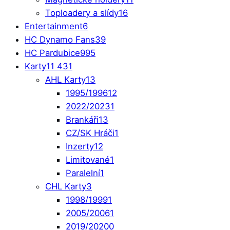
Toploadery a slídy
16
Entertainment
6
HC Dynamo Fans
39
HC Pardubice
995
Karty
11 431
AHL Karty
13
1995/1996
12
2022/2023
1
Brankáři
13
CZ/SK Hráči
1
Inzerty
12
Limitované
1
Paralelní
1
CHL Karty
3
1998/1999
1
2005/2006
1
2019/2020
0