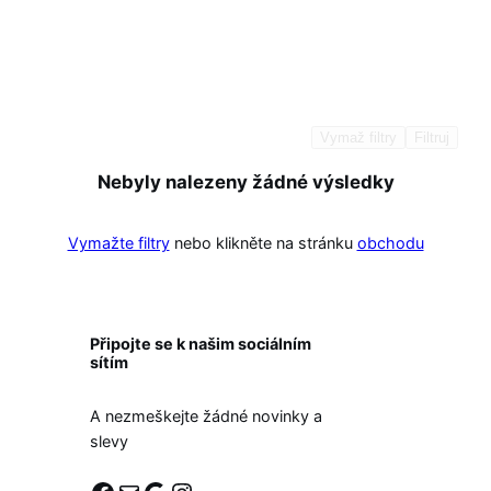
Vymaž filtry
Filtruj
Nebyly nalezeny žádné výsledky
Vymažte filtry
nebo klikněte na stránku
obchodu
Připojte se k našim sociálním
sítím
A nezmeškejte žádné novinky a
slevy
Facebook
E-mail
Google
Instagram