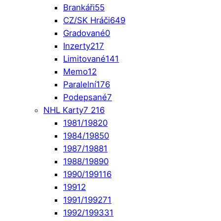
Brankáři
55
CZ/SK Hráči
649
Gradované
0
Inzerty
217
Limitované
141
Memo
12
Paralelní
176
Podepsané
7
NHL Karty
7 216
1981/1982
0
1984/1985
0
1987/1988
1
1988/1989
0
1990/1991
16
1991
2
1991/1992
71
1992/1993
31