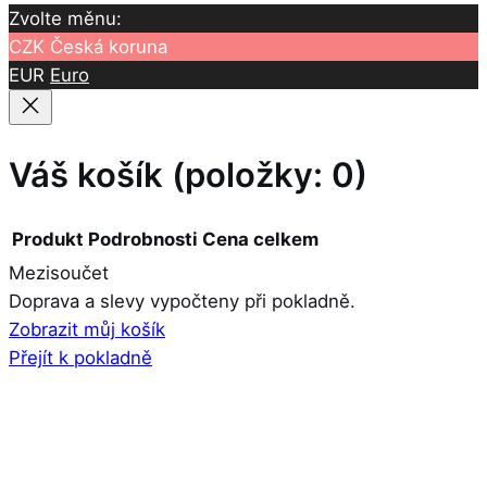
Zvolte měnu:
CZK
Česká koruna
EUR
Euro
Váš košík
(položky: 0)
Produkt
Podrobnosti
Cena celkem
Mezisoučet
Produkty
Doprava a slevy vypočteny při pokladně.
Zobrazit můj košík
v
Přejít k pokladně
košíku