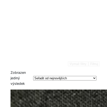
Vymaž filtry
Filtruj
Zobrazen
jediný
výsledek