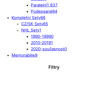
Paralelní
1 837
Podepsané
64
Kompletní Sety
66
CZ/SK Sety
65
NHL Sety
1
1990-1999
0
2010-2019
1
2020-současnost
0
Memorabilie
9
Filtry