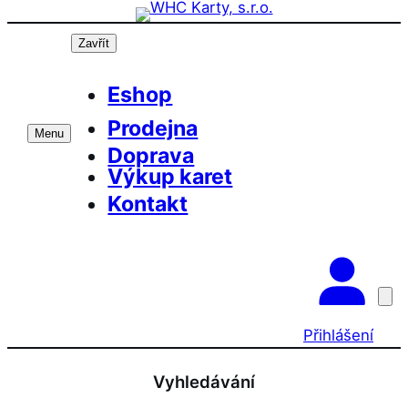
Přeskočit
na
Zavřít
obsah
Eshop
Prodejna
Menu
Doprava
Výkup karet
Kontakt
Přihlášení
Vyhledávání