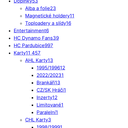
Doplňky
53
Alba a folie
23
Magnetické holdery
11
Toploadery a slídy
16
Entertainment
6
HC Dynamo Fans
39
HC Pardubice
997
Karty
11 457
AHL Karty
13
1995/1996
12
2022/2023
1
Brankáři
13
CZ/SK Hráči
1
Inzerty
12
Limitované
1
Paralelní
1
CHL Karty
3
1998/1999
1