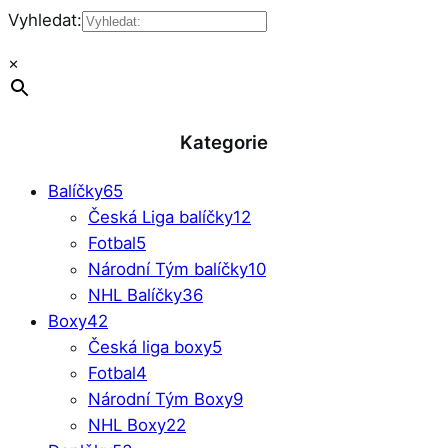
Vyhledat:
×
Kategorie
Balíčky
65
Česká Liga balíčky
12
Fotbal
5
Národní Tým balíčky
10
NHL Balíčky
36
Boxy
42
Česká liga boxy
5
Fotbal
4
Národní Tým Boxy
9
NHL Boxy
22