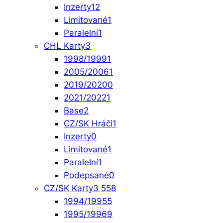
Inzerty
12
Limitované
1
Paralelní
1
CHL Karty
3
1998/1999
1
2005/2006
1
2019/2020
0
2021/2022
1
Base
2
CZ/SK Hráči
1
Inzerty
0
Limitované
1
Paralelní
1
Podepsané
0
CZ/SK Karty
3 558
1994/1995
5
1995/1996
9