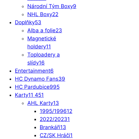
Národní Tým Boxy
9
NHL Boxy
22
Doplňky
53
Alba a folie
23
Magnetické
holdery
11
Toploadery a
slídy
16
Entertainment
6
HC Dynamo Fans
39
HC Pardubice
995
Karty
11 451
AHL Karty
13
1995/1996
12
2022/2023
1
Brankáři
13
CZ/SK Hráči
1