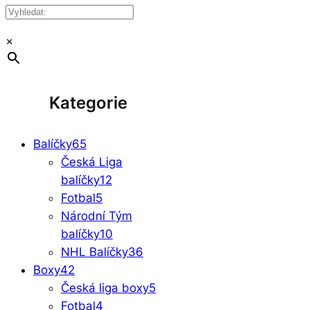
×
Kategorie
Balíčky
65
Česká Liga
balíčky
12
Fotbal
5
Národní Tým
balíčky
10
NHL Balíčky
36
Boxy
42
Česká liga boxy
5
Fotbal
4