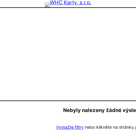
zdninová otevírací doba prodejny! PO a ST 10-17, SO 11-15
Nebyly nalezeny žádné výsl
Vymažte filtry
nebo klikněte na stránku