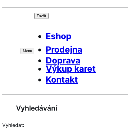
Přeskočit
Prá
na
Zavřít
obsah
Eshop
Prodejna
Menu
Doprava
Výkup karet
Kontakt
Vyhledávání
Vyhledat: