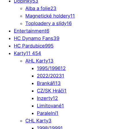
Doplňky
53
Alba a folie
23
Magnetické holdery
11
Toploadery a slídy
16
Entertainment
6
HC Dynamo Fans
39
HC Pardubice
995
Karty
11 454
AHL Karty
13
1995/1996
12
2022/2023
1
Brankáři
13
CZ/SK Hráči
1
Inzerty
12
Limitované
1
Paralelní
1
CHL Karty
3
1998/1999
1