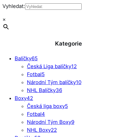
Vyhledat:
×
Kategorie
Balíčky
65
Česká Liga balíčky
12
Fotbal
5
Národní Tým balíčky
10
NHL Balíčky
36
Boxy
42
Česká liga boxy
5
Fotbal
4
Národní Tým Boxy
9
NHL Boxy
22