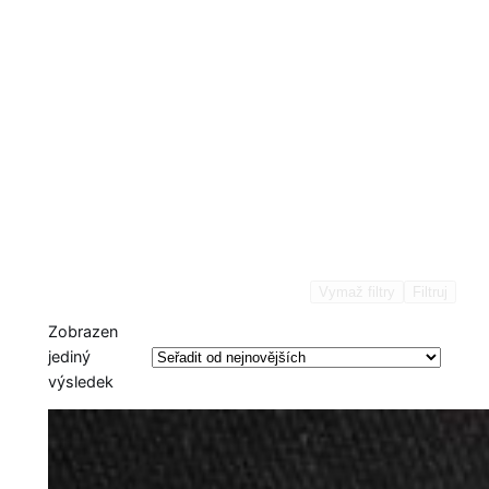
Vymaž filtry
Filtruj
Zobrazen
jediný
výsledek