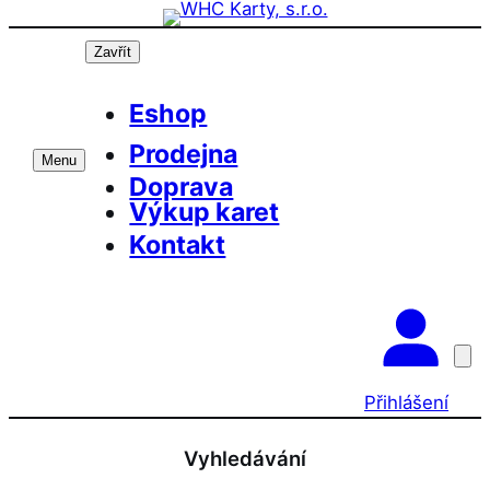
Přeskočit
na
Zavřít
obsah
Eshop
Prodejna
Menu
Doprava
Výkup karet
Kontakt
Přihlášení
Vyhledávání