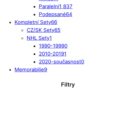
Paralelní
1 837
Podepsané
64
Kompletní Sety
66
CZ/SK Sety
65
NHL Sety
1
1990-1999
0
2010-2019
1
2020-současnost
0
Memorabilie
9
Filtry