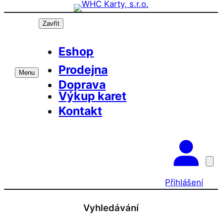
Přeskočit
Prázdninová otevírací doba prodejny! PO a
OK
ST 10-17, SO 11-15
na
Zavřít
obsah
Eshop
Prodejna
Menu
Doprava
Výkup karet
Kontakt
Přihlášení
Vyhledávání