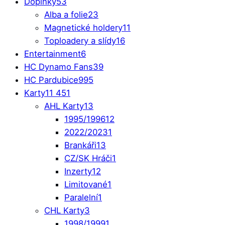
Doplňky
53
Alba a folie
23
Magnetické holdery
11
Toploadery a slídy
16
Entertainment
6
HC Dynamo Fans
39
HC Pardubice
995
Karty
11 451
AHL Karty
13
1995/1996
12
2022/2023
1
Brankáři
13
CZ/SK Hráči
1
Inzerty
12
Limitované
1
Paralelní
1
CHL Karty
3
1998/1999
1