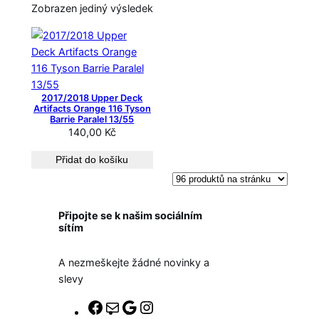
Zobrazen jediný výsledek
2017/2018 Upper Deck
Artifacts Orange 116 Tyson
Barrie Paralel 13/55
140,00
Kč
Přidat do košíku
Připojte se k našim sociálním
sítím
A nezmeškejte žádné novinky a
slevy
F
E
G
I