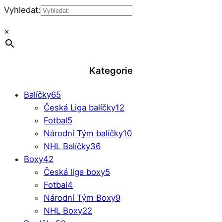
Vyhledat:
×
Kategorie
Balíčky
65
Česká Liga balíčky
12
Fotbal
5
Národní Tým balíčky
10
NHL Balíčky
36
Boxy
42
Česká liga boxy
5
Fotbal
4
Národní Tým Boxy
9
NHL Boxy
22