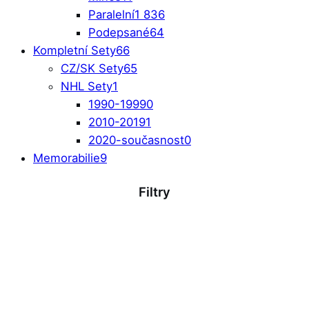
Paralelní
1 836
Podepsané
64
Kompletní Sety
66
CZ/SK Sety
65
NHL Sety
1
1990-1999
0
2010-2019
1
2020-současnost
0
Memorabilie
9
Filtry