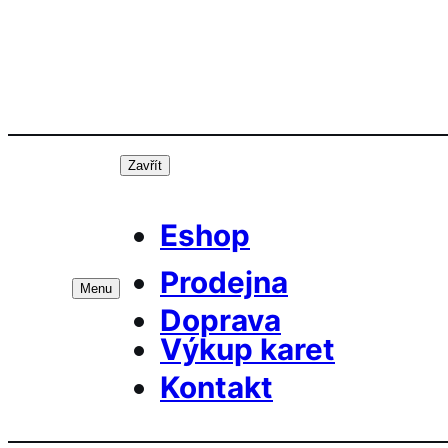
Přeskočit
Prá
na
obsah
Zavřít
Eshop
Prodejna
Menu
Doprava
Výkup karet
Kontakt