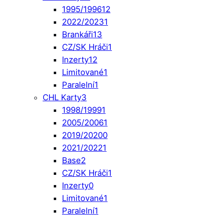
1995/1996
12
2022/2023
1
Brankáři
13
CZ/SK Hráči
1
Inzerty
12
Limitované
1
Paralelní
1
CHL Karty
3
1998/1999
1
2005/2006
1
2019/2020
0
2021/2022
1
Base
2
CZ/SK Hráči
1
Inzerty
0
Limitované
1
Paralelní
1