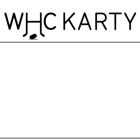
zdninová otevírací doba prodejny! PO a ST 10-17, SO 11-15