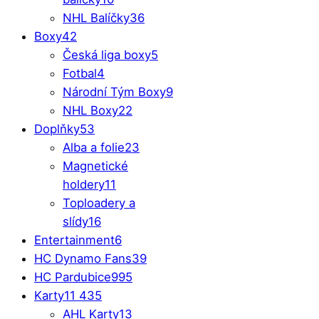
NHL Balíčky
36
Boxy
42
Česká liga boxy
5
Fotbal
4
Národní Tým Boxy
9
NHL Boxy
22
Doplňky
53
Alba a folie
23
Magnetické
holdery
11
Toploadery a
slídy
16
Entertainment
6
HC Dynamo Fans
39
HC Pardubice
995
Karty
11 435
AHL Karty
13