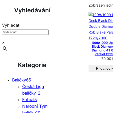
Zobrazen jedi
Vyhledávání
Vyhledat:
×
1998/1999 Up
Black Diamon
Diamond 41 R
Paralel 12
70,00
Kategorie
Přidat do 
Balíčky
65
Česká Liga
balíčky
12
Fotbal
5
Národní Tým
balíčky
10