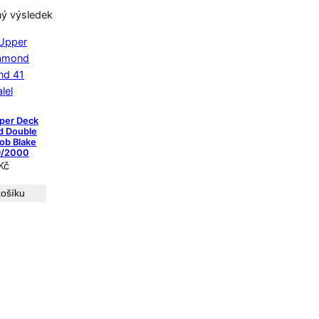
ný výsledek
per Deck
d Double
ob Blake
29/2000
Kč
košíku