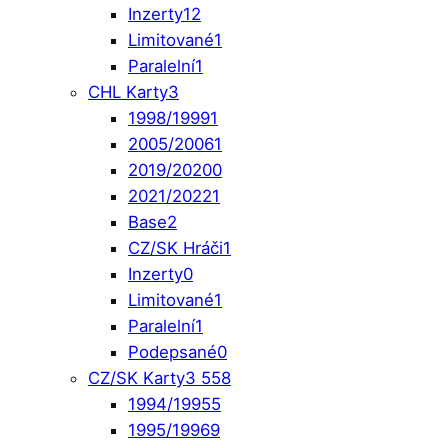
Inzerty
12
Limitované
1
Paralelní
1
CHL Karty
3
1998/1999
1
2005/2006
1
2019/2020
0
2021/2022
1
Base
2
CZ/SK Hráči
1
Inzerty
0
Limitované
1
Paralelní
1
Podepsané
0
CZ/SK Karty
3 558
1994/1995
5
1995/1996
9