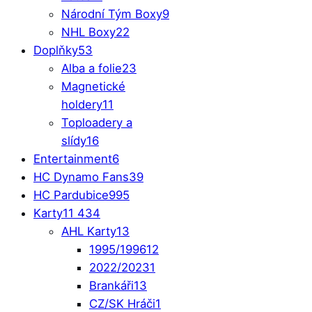
Národní Tým Boxy
9
NHL Boxy
22
Doplňky
53
Alba a folie
23
Magnetické
holdery
11
Toploadery a
slídy
16
Entertainment
6
HC Dynamo Fans
39
HC Pardubice
995
Karty
11 434
AHL Karty
13
1995/1996
12
2022/2023
1
Brankáři
13
CZ/SK Hráči
1