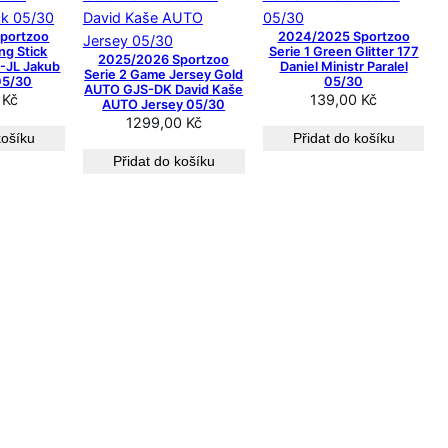
z
e
portzoo
2024/2025 Sportzoo
n
ng Stick
Serie 1 Green Glitter 177
2025/2026 Sportzoo
S-JL Jakub
Daniel Ministr Paralel
o
Serie 2 Game Jersey Gold
 05/30
05/30
AUTO GJS-DK David Kaše
o
0
Kč
139,00
Kč
AUTO Jersey 05/30
d
1299,00
Kč
košíku
Přidat do košíku
n
Přidat do košíku
e
j
n
o
v
ě
j
š
í
c
h