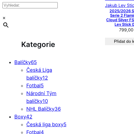
2025/2026 S
Serie 2 Flami
×
Cloud Silver F
Lev Stick
799,0
Přidat do 
Kategorie
Balíčky
65
Česká Liga
balíčky
12
Fotbal
5
Národní Tým
balíčky
10
NHL Balíčky
36
Boxy
42
Česká liga boxy
5
Fotbal
4