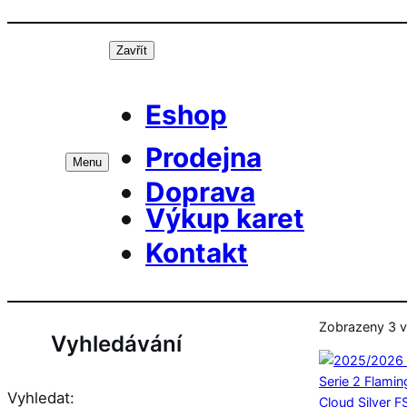
Přeskočit
Prá
na
Zavřít
obsah
Eshop
Prodejna
Menu
Doprava
Výkup karet
Kontakt
Zobrazeny 3 v
Vyhledávání
Vyhledat: