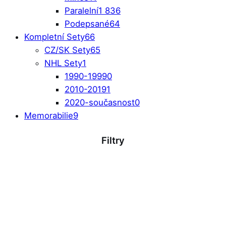
Paralelní
1 836
Podepsané
64
Kompletní Sety
66
CZ/SK Sety
65
NHL Sety
1
1990-1999
0
2010-2019
1
2020-současnost
0
Memorabilie
9
Filtry