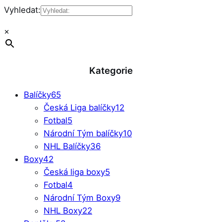
Vyhledat:
×
Kategorie
Balíčky
65
Česká Liga balíčky
12
Fotbal
5
Národní Tým balíčky
10
NHL Balíčky
36
Boxy
42
Česká liga boxy
5
Fotbal
4
Národní Tým Boxy
9
NHL Boxy
22