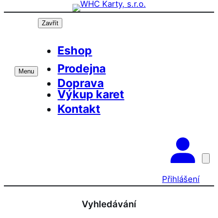
Přeskočit
Prázdninová otevírací doba prodejny! PO a
OK
ST 10-17, SO 11-15
na
Zavřít
obsah
Eshop
Prodejna
Menu
Doprava
Výkup karet
Kontakt
Přihlášení
Vyhledávání