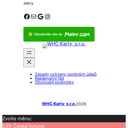
slevy
Facebook
E-mail
Google
Instagram
Zásady ochrany osobních údajů
Reklamační řád
Obchodní podmínky
WHC Karty, s.r.o.
2026
Zvolte měnu:
CZK
Česká koruna