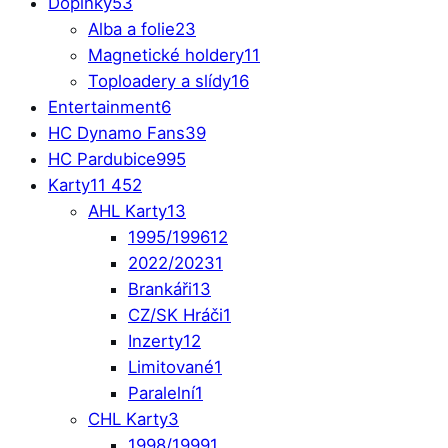
Doplňky
53
Alba a folie
23
Magnetické holdery
11
Toploadery a slídy
16
Entertainment
6
HC Dynamo Fans
39
HC Pardubice
995
Karty
11 452
AHL Karty
13
1995/1996
12
2022/2023
1
Brankáři
13
CZ/SK Hráči
1
Inzerty
12
Limitované
1
Paralelní
1
CHL Karty
3
1998/1999
1