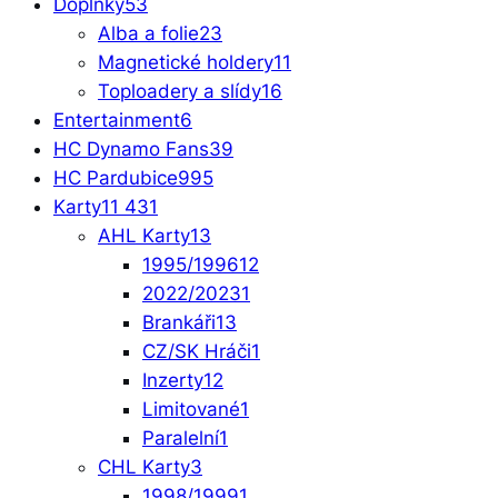
Doplňky
53
Alba a folie
23
Magnetické holdery
11
Toploadery a slídy
16
Entertainment
6
HC Dynamo Fans
39
HC Pardubice
995
Karty
11 431
AHL Karty
13
1995/1996
12
2022/2023
1
Brankáři
13
CZ/SK Hráči
1
Inzerty
12
Limitované
1
Paralelní
1
CHL Karty
3
1998/1999
1