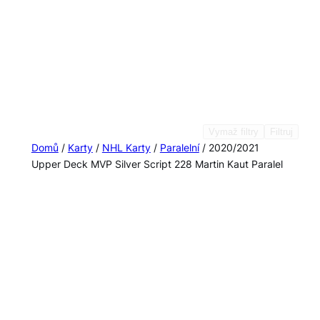
Vymaž filtry
Filtruj
Domů
/
Karty
/
NHL Karty
/
Paralelní
/ 2020/2021
Upper Deck MVP Silver Script 228 Martin Kaut Paralel