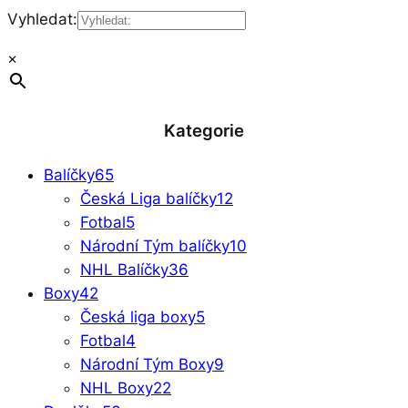
Vyhledat:
×
Kategorie
Balíčky
65
Česká Liga balíčky
12
Fotbal
5
Národní Tým balíčky
10
NHL Balíčky
36
Boxy
42
Česká liga boxy
5
Fotbal
4
Národní Tým Boxy
9
NHL Boxy
22