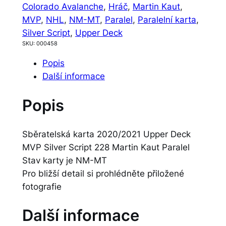
Colorado Avalanche
, 
Hráč
, 
Martin Kaut
, 
MVP
, 
NHL
, 
NM-MT
, 
Paralel
, 
Paralelní karta
, 
Silver Script
, 
Upper Deck
SKU:
000458
Popis
Další informace
Popis
Sběratelská karta 2020/2021 Upper Deck
MVP Silver Script 228 Martin Kaut Paralel
Stav karty je NM-MT
Pro bližší detail si prohlédněte přiložené
fotografie
Další informace