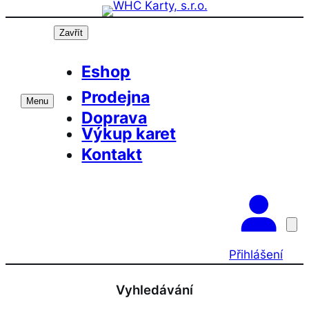
Přeskočit
na
Zavřít
obsah
Eshop
Prodejna
Menu
Doprava
Výkup karet
Kontakt
Přihlášení
Vyhledávání