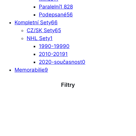
Paralelní
1 828
Podepsané
56
Kompletní Sety
66
CZ/SK Sety
65
NHL Sety
1
1990-1999
0
2010-2019
1
2020-současnost
0
Memorabilie
9
Filtry