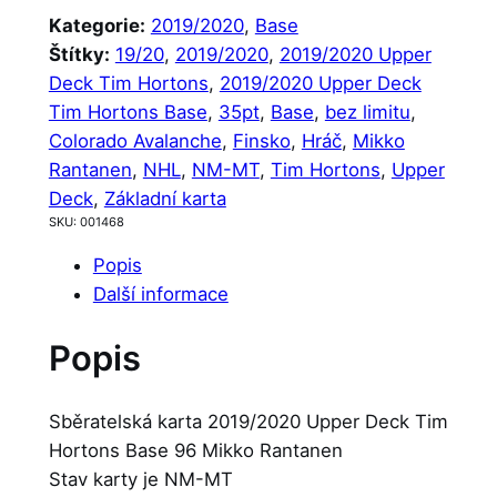
Kategorie:
2019/2020
, 
Base
Štítky:
19/20
, 
2019/2020
, 
2019/2020 Upper
Deck Tim Hortons
, 
2019/2020 Upper Deck
Tim Hortons Base
, 
35pt
, 
Base
, 
bez limitu
, 
Colorado Avalanche
, 
Finsko
, 
Hráč
, 
Mikko
Rantanen
, 
NHL
, 
NM-MT
, 
Tim Hortons
, 
Upper
Deck
, 
Základní karta
SKU:
001468
Popis
Další informace
Popis
Sběratelská karta 2019/2020 Upper Deck Tim
Hortons Base 96 Mikko Rantanen
Stav karty je NM-MT