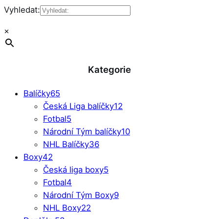
Vyhledat:
×
Kategorie
Balíčky
65
Česká Liga balíčky
12
Fotbal
5
Národní Tým balíčky
10
NHL Balíčky
36
Boxy
42
Česká liga boxy
5
Fotbal
4
Národní Tým Boxy
9
NHL Boxy
22