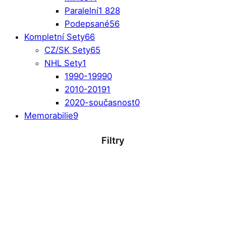
Paralelní
1 828
Podepsané
56
Kompletní Sety
66
CZ/SK Sety
65
NHL Sety
1
1990-1999
0
2010-2019
1
2020-současnost
0
Memorabilie
9
Filtry