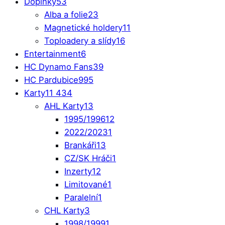
Doplňky
53
Alba a folie
23
Magnetické holdery
11
Toploadery a slídy
16
Entertainment
6
HC Dynamo Fans
39
HC Pardubice
995
Karty
11 434
AHL Karty
13
1995/1996
12
2022/2023
1
Brankáři
13
CZ/SK Hráči
1
Inzerty
12
Limitované
1
Paralelní
1
CHL Karty
3
1998/1999
1