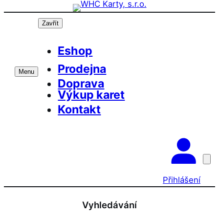
Přeskočit
Prázdninová otevírací doba prodejny! PO a ST 10-17, SO 
na
Zavřít
obsah
Eshop
Prodejna
Menu
Doprava
Výkup karet
Kontakt
Přihlášení
Vyhledávání