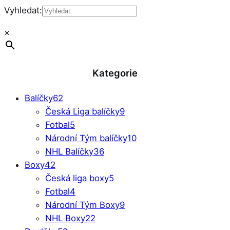
Vyhledat:
×
Kategorie
Balíčky
62
Česká Liga balíčky
9
Fotbal
5
Národní Tým balíčky
10
NHL Balíčky
36
Boxy
42
Česká liga boxy
5
Fotbal
4
Národní Tým Boxy
9
NHL Boxy
22