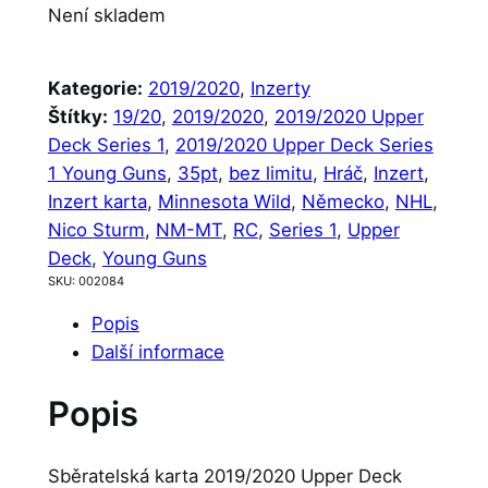
Není skladem
Kategorie:
2019/2020
, 
Inzerty
Štítky:
19/20
, 
2019/2020
, 
2019/2020 Upper
Deck Series 1
, 
2019/2020 Upper Deck Series
1 Young Guns
, 
35pt
, 
bez limitu
, 
Hráč
, 
Inzert
, 
Inzert karta
, 
Minnesota Wild
, 
Německo
, 
NHL
, 
Nico Sturm
, 
NM-MT
, 
RC
, 
Series 1
, 
Upper
Deck
, 
Young Guns
SKU:
002084
Popis
Další informace
Popis
Sběratelská karta 2019/2020 Upper Deck