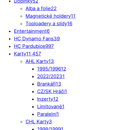
Doplňky
52
Alba a folie
22
Magnetické holdery
11
Toploadery a slídy
16
Entertainment
6
HC Dynamo Fans
39
HC Pardubice
997
Karty
11 457
AHL Karty
13
1995/1996
12
2022/2023
1
Brankáři
13
CZ/SK Hráči
1
Inzerty
12
Limitované
1
Paralelní
1
CHL Karty
3
1998/1999
1