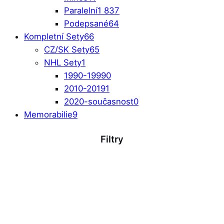
Paralelní
1 837
Podepsané
64
Kompletní Sety
66
CZ/SK Sety
65
NHL Sety
1
1990-1999
0
2010-2019
1
2020-současnost
0
Memorabilie
9
Filtry