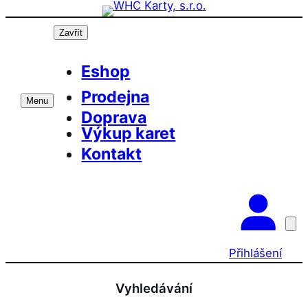
Přeskočit
na
Zavřít
obsah
Eshop
Prodejna
Menu
Doprava
Výkup karet
Kontakt
Přihlášení
Vyhledávání