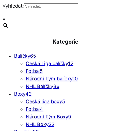
Vyhledat:
×
Kategorie
Balíčky
65
Česká Liga balíčky
12
Fotbal
5
Národní Tým balíčky
10
NHL Balíčky
36
Boxy
42
Česká liga boxy
5
Fotbal
4
Národní Tým Boxy
9
NHL Boxy
22