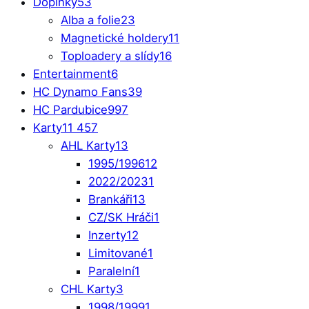
Doplňky
53
Alba a folie
23
Magnetické holdery
11
Toploadery a slídy
16
Entertainment
6
HC Dynamo Fans
39
HC Pardubice
997
Karty
11 457
AHL Karty
13
1995/1996
12
2022/2023
1
Brankáři
13
CZ/SK Hráči
1
Inzerty
12
Limitované
1
Paralelní
1
CHL Karty
3
1998/1999
1