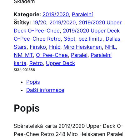
Skladem
Kategorie:
2019/2020
, 
Paralelní
Štítky:
19/20
, 
2019/2020
, 
2019/2020 Upper
Deck O-Pee-Chee
, 
2019/2020 Upper Deck
O-Pee-Chee Retro
, 
35pt
, 
bez limitu
, 
Dallas
Stars
, 
Finsko
, 
Hráč
, 
Miro Heiskanen
, 
NHL
, 
NM-MT
, 
O-Pee-Chee
, 
Paralel
, 
Paralelní
karta
, 
Retro
, 
Upper Deck
SKU:
001386
Popis
Další informace
Popis
Sběratelská karta 2019/2020 Upper Deck O-
Pee-Chee Retro 248 Miro Heiskanen Paralel