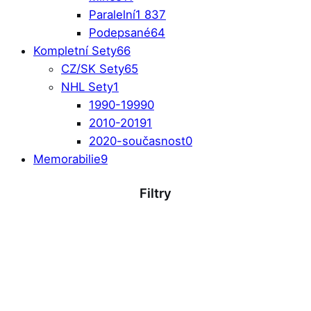
Paralelní
1 837
Podepsané
64
Kompletní Sety
66
CZ/SK Sety
65
NHL Sety
1
1990-1999
0
2010-2019
1
2020-současnost
0
Memorabilie
9
Filtry