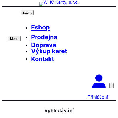
Přeskočit
na
Zavřít
obsah
Eshop
Prodejna
Menu
Doprava
Výkup karet
Kontakt
Přihlášení
Vyhledávání